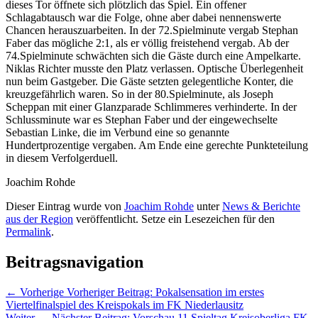
dieses Tor öffnete sich plötzlich das Spiel. Ein offener
Schlagabtausch war die Folge, ohne aber dabei nennenswerte
Chancen herauszuarbeiten. In der 72.Spielminute vergab Stephan
Faber das mögliche 2:1, als er völlig freistehend vergab. Ab der
74.Spielminute schwächten sich die Gäste durch eine Ampelkarte.
Niklas Richter musste den Platz verlassen. Optische Überlegenheit
nun beim Gastgeber. Die Gäste setzten gelegentliche Konter, die
kreuzgefährlich waren. So in der 80.Spielminute, als Joseph
Scheppan mit einer Glanzparade Schlimmeres verhinderte. In der
Schlussminute war es Stephan Faber und der eingewechselte
Sebastian Linke, die im Verbund eine so genannte
Hundertprozentige vergaben. Am Ende eine gerechte Punkteteilung
in diesem Verfolgerduell.
Joachim Rohde
Dieser Eintrag wurde von
Joachim Rohde
unter
News & Berichte
aus der Region
veröffentlicht. Setze ein Lesezeichen für den
Permalink
.
Beitragsnavigation
←
Vorherige
Vorheriger Beitrag:
Pokalsensation im erstes
Viertelfinalspiel des Kreispokals im FK Niederlausitz
Weiter
→
Nächster Beitrag:
Vorschau 11.Spieltag Kreisoberliga FK