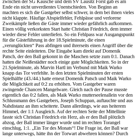
zwischen der SG Kausche und dem SV Lausitz Forst gab es am
Ende ein nicht unverdientes Unentschieden. Von Beginn an
machten es sich die Gastgeber selbst schwer, in dem bei ihnen vieles
nicht klappte. Häufige Abspielfehler, Fehlpässe und verlorene
Zweikämpfe ließen die Gäste immer wieder gefährlich aufkommen.
Einen völlig verkorksten Start hatte Christian Friedrich, dem immer
wieder diese Fehler unterliefen. So ein Fehlpass war Ausgangspunkt
für die Gästeführung in der 18.Spielminute, die einen
„verunglückten“ Pass abfingen und ihrerseits einen Angriff über die
rechte Seite einleiteten. Die Eingabe kam direkt auf Domenik
Patsch, der den Ball gekonnt in die Maschen setzte zum 0:1. Danach
hatten die Neißestädter noch einige gute Möglichkeiten. So in der
21.Spielminute, als Marvin Hartl im Verbund mit Maik Warko
knapp das Tor verfehlte. In den letzten Spielminuten der ersten
Spielhälfte (43./44.) hatte erneut Domenik Patsch und Maik Warko
die Möglichkeit auf 0:2 zu erhöhen. Vom Gastgeber waren
zwingende Chancen Mangelware. Gleich nach der Pause musste
eigentlich das 0:2 fallen, als Maik Warko mutterseelenallein vor den
Schlussmann des Gastgebers, Joseph Schuppan, auftauchte und aus
Nahdistanz an ihm scheiterte. Dann allerdings, wie aus heiterem
Himmel, der 1:1 Ausgleich. Auf der rechten Seite der Mittellinie
fasste sich Christian Friedrich ein Herz, als er den Ball plötzlich
abzog, der Ball immer länger wurde und im rechten Torangel
einschlug, 1:1. „Ein Tor des Monats“! Die Frage ist, der Ball war
lange unterwegs, hätte ihn der Torwart abwehren können? Durch