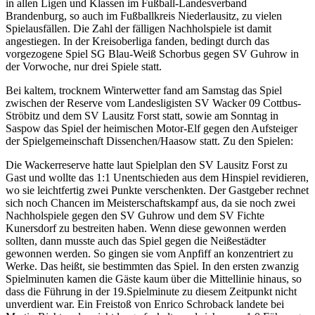
in allen Ligen und Klassen im Fußball-Landesverband
Brandenburg, so auch im Fußballkreis Niederlausitz, zu vielen
Spielausfällen. Die Zahl der fälligen Nachholspiele ist damit
angestiegen. In der Kreisoberliga fanden, bedingt durch das
vorgezogene Spiel SG Blau-Weiß Schorbus gegen SV Guhrow in
der Vorwoche, nur drei Spiele statt.
Bei kaltem, trocknem Winterwetter fand am Samstag das Spiel
zwischen der Reserve vom Landesligisten SV Wacker 09 Cottbus-
Ströbitz und dem SV Lausitz Forst statt, sowie am Sonntag in
Saspow das Spiel der heimischen Motor-Elf gegen den Aufsteiger
der Spielgemeinschaft Dissenchen/Haasow statt. Zu den Spielen:
Die Wackerreserve hatte laut Spielplan den SV Lausitz Forst zu
Gast und wollte das 1:1 Unentschieden aus dem Hinspiel revidieren,
wo sie leichtfertig zwei Punkte verschenkten. Der Gastgeber rechnet
sich noch Chancen im Meisterschaftskampf aus, da sie noch zwei
Nachholspiele gegen den SV Guhrow und dem SV Fichte
Kunersdorf zu bestreiten haben. Wenn diese gewonnen werden
sollten, dann musste auch das Spiel gegen die Neißestädter
gewonnen werden. So gingen sie vom Anpfiff an konzentriert zu
Werke. Das heißt, sie bestimmten das Spiel. In den ersten zwanzig
Spielminuten kamen die Gäste kaum über die Mittellinie hinaus, so
dass die Führung in der 19.Spielminute zu diesem Zeitpunkt nicht
unverdient war. Ein Freistoß von Enrico Schroback landete bei