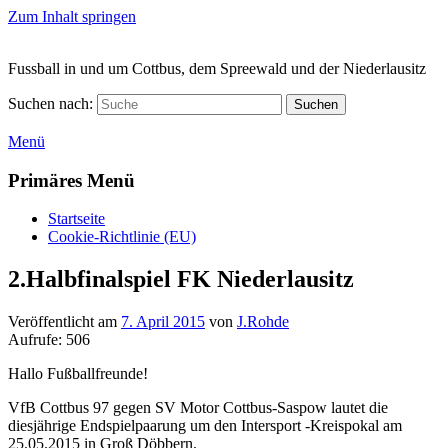
Zum Inhalt springen
Fussball in und um Cottbus, dem Spreewald und der Niederlausitz
Suchen nach:
Suchen
Menü
Primäres Menü
Startseite
Cookie-Richtlinie (EU)
2.Halbfinalspiel FK Niederlausitz
Veröffentlicht am
7. April 2015
von
J.Rohde
Aufrufe:
506
Hallo Fußballfreunde!
VfB Cottbus 97 gegen SV Motor Cottbus-Saspow lautet die
diesjährige Endspielpaarung um den Intersport -Kreispokal am
25.05.2015 in Groß Döbbern.