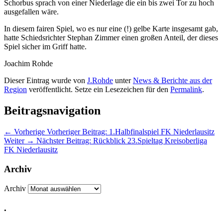
Schorbus sprach von einer Niederlage die ein bis zwei Tor zu hoch
ausgefallen wäre.
In diesem fairen Spiel, wo es nur eine (!) gelbe Karte insgesamt gab,
hatte Schiedsrichter Stephan Zimmer einen großen Anteil, der dieses
Spiel sicher im Griff hatte.
Joachim Rohde
Dieser Eintrag wurde von
J.Rohde
unter
News & Berichte aus der
Region
veröffentlicht. Setze ein Lesezeichen für den
Permalink
.
Beitragsnavigation
←
Vorherige
Vorheriger Beitrag:
1.Halbfinalspiel FK Niederlausitz
Weiter
→
Nächster Beitrag:
Rückblick 23.Spieltag Kreisoberliga
FK Niederlausitz
Archiv
Archiv
.