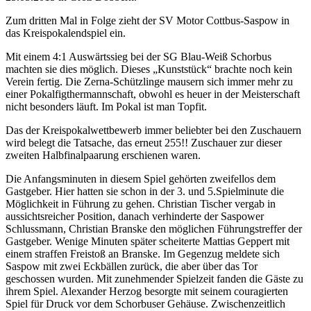
Zum dritten Mal in Folge zieht der SV Motor Cottbus-Saspow in
das Kreispokalendspiel ein.
Mit einem 4:1 Auswärtssieg bei der SG Blau-Weiß Schorbus
machten sie dies möglich. Dieses „Kunststück“ brachte noch kein
Verein fertig. Die Zerna-Schützlinge mausern sich immer mehr zu
einer Pokalfigthermannschaft, obwohl es heuer in der Meisterschaft
nicht besonders läuft. Im Pokal ist man Topfit.
Das der Kreispokalwettbewerb immer beliebter bei den Zuschauern
wird belegt die Tatsache, das erneut 255!! Zuschauer zur dieser
zweiten Halbfinalpaarung erschienen waren.
Die Anfangsminuten in diesem Spiel gehörten zweifellos dem
Gastgeber. Hier hatten sie schon in der 3. und 5.Spielminute die
Möglichkeit in Führung zu gehen. Christian Tischer vergab in
aussichtsreicher Position, danach verhinderte der Saspower
Schlussmann, Christian Branske den möglichen Führungstreffer der
Gastgeber. Wenige Minuten später scheiterte Mattias Geppert mit
einem straffen Freistoß an Branske. Im Gegenzug meldete sich
Saspow mit zwei Eckbällen zurück, die aber über das Tor
geschossen wurden. Mit zunehmender Spielzeit fanden die Gäste zu
ihrem Spiel. Alexander Herzog besorgte mit seinem couragierten
Spiel für Druck vor dem Schorbuser Gehäuse. Zwischenzeitlich