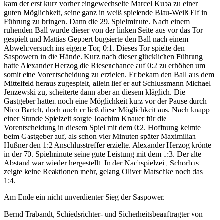
kam der erst kurz vorher eingewechselte Marcel Kuba zu einer
guten Möglichkeit, seine ganz in weiß spielende Blau-Weiß Elf in
Führung zu bringen. Dann die 29. Spielminute. Nach einem
ruhenden Ball wurde dieser von der linken Seite aus vor das Tor
gespielt und Mattias Geppert bugsierte den Ball nach einem
Abwehrversuch ins eigene Tor, 0:1. Dieses Tor spielte den
Saspowern in die Hände. Kurz nach dieser glücklichen Führung
hatte Alexander Herzog die Riesenchance auf 0:2 zu erhöhen um
somit eine Vorentscheidung zu erzielen. Er bekam den Ball aus dem
Mittelfeld heraus zugespielt, allein lief er auf Schlussmann Michael
Jenzewski zu, scheiterte dann aber an diesem kläglich. Die
Gastgeber hatten noch eine Möglichkeit kurz vor der Pause durch
Nico Bartelt, doch auch er ließ diese Möglichkeit aus. Nach knapp
einer Stunde Spielzeit sorgte Joachim Knauer für die
Vorentscheidung in diesem Spiel mit dem 0:2. Hoffnung keimte
beim Gastgeber auf, als schon vier Minuten später Maximilian
Hußner den 1:2 Anschlusstreffer erzielte. Alexander Herzog krönte
in der 70. Spielminute seine gute Leistung mit dem 1:3. Der alte
Abstand war wieder hergestellt. In der Nachspielzeit, Schorbus
zeigte keine Reaktionen mehr, gelang Oliver Matschke noch das
1:4.
Am Ende ein nicht unverdienter Sieg der Saspower.
Bernd Trabandt, Schiedsrichter- und Sicherheitsbeauftragter von