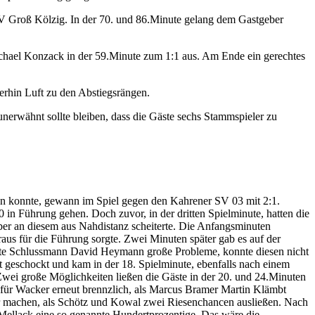
TSV Groß Kölzig. In der 70. und 86.Minute gelang dem Gastgeber
ichael Konzack in der 59.Minute zum 1:1 aus. Am Ende ein gerechtes
terhin Luft zu den Abstiegsrängen.
nerwähnt sollte bleiben, dass die Gäste sechs Stammspieler zu
zen konnte, gewann im Spiel gegen den Kahrener SV 03 mit 2:1.
0 in Führung gehen. Doch zuvor, in der dritten Spielminute, hatten die
aber an diesem aus Nahdistanz scheiterte. Die Anfangsminuten
aus für die Führung sorgte. Zwei Minuten später gab es auf der
 hatte Schlussmann David Heymann große Probleme, konnte diesen nicht
ht geschockt und kam in der 18. Spielminute, ebenfalls nach einem
Zwei große Möglichkeiten ließen die Gäste in der 20. und 24.Minuten
es für Wacker erneut brennzlich, als Marcus Bramer Martin Klämbt
lar machen, als Schötz und Kowal zwei Riesenchancen ausließen. Nach
 Mellack eine so genannte Hundertprozentige. Das wäre die