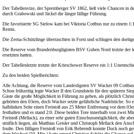
Der Tabellenvize, der Spremberger SV 1862, ließ viele Chancen in de
durch Grabowski und Jäckel die längst fällige Führung.
Die favorisierte SG Sielow kam bei Viktoria Cottbus nur zu einem 
Remis.
Die Zerna-Schützlinge überraschten in Forst und schlugen den dortige
Die Reserve vom Brandenburgligisten BSV Guben Nord trotzte der leic
ersetzten hatten.
Der Tabellenletzte trotzte der Krieschower Reserve ein 1:1 Unentschied
Zu den beiden Spielberichten:
Alle Achtung, die Reserve vom Landesligsten SV Wacker 09 Cottbus S
Schon frühzeitig legte Wacker II den Grundstein für den späteren Sieg
Gäste die große Möglichkeit in Führung zu gehen, als plötzlich Chri
gehörten den 03ern, doch Wacker setzte gefährliche Nadelstiche. So 
halblinken Seite einen Freistoß aus 25 Meter Entfrenung vor dem 03e
festhalten und es stand 2:0. Diese beiden Tore innerhalb von zwei Min
Freistoß (Mellack), zu einer sehr guten Einschussmöglichkeit, die a
sträflich liegen, als Matthias Geisler und Christoph Mellack den Ans
foulte. Den fälligen Freistoß von Erik Behrendt konnte Duck noch ge
dem Wechsel (50. Min.) hatte erneut Christian Schötz die Chance auf