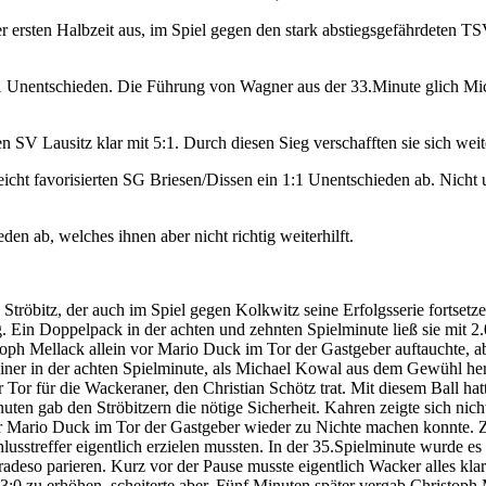
r ersten Halbzeit aus, im Spiel gegen den stark abstiegsgefährdeten 
1:1 Unentschieden. Die Führung von Wagner aus der 33.Minute glich M
n SV Lausitz klar mit 5:1. Durch diesen Sieg verschafften sie sich wei
ht favorisierten SG Briesen/Dissen ein 1:1 Unentschieden ab. Nicht u
en ab, welches ihnen aber nicht richtig weiterhilft.
tröbitz, der auch im Spiel gegen Kolkwitz seine Erfolgsserie fortset
. Ein Doppelpack in der achten und zehnten Spielminute ließ sie mit 2.
stoph Mellack allein vor Mario Duck im Tor der Gastgeber auftauchte, 
einer in der achten Spielminute, als Michael Kowal aus dem Gewühl her
r Tor für die Wackeraner, den Christian Schötz trat. Mit diesem Ball
uten gab den Ströbitzern die nötige Sicherheit. Kahren zeigte sich nic
ber Mario Duck im Tor der Gastgeber wieder zu Nichte machen konnte. 
chlusstreffer eigentlich erzielen mussten. In der 35.Spielminute wurde 
radeso parieren. Kurz vor der Pause musste eigentlich Wacker alles k
 3:0 zu erhöhen, scheiterte aber. Fünf Minuten später vergab Christoph