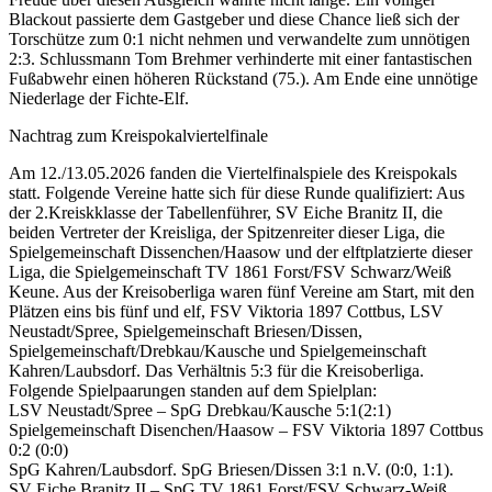
Blackout passierte dem Gastgeber und diese Chance ließ sich der
Torschütze zum 0:1 nicht nehmen und verwandelte zum unnötigen
2:3. Schlussmann Tom Brehmer verhinderte mit einer fantastischen
Fußabwehr einen höheren Rückstand (75.). Am Ende eine unnötige
Niederlage der Fichte-Elf.
Nachtrag zum Kreispokalviertelfinale
Am 12./13.05.2026 fanden die Viertelfinalspiele des Kreispokals
statt. Folgende Vereine hatte sich für diese Runde qualifiziert: Aus
der 2.Kreiskklasse der Tabellenführer, SV Eiche Branitz II, die
beiden Vertreter der Kreisliga, der Spitzenreiter dieser Liga, die
Spielgemeinschaft Dissenchen/Haasow und der elftplatzierte dieser
Liga, die Spielgemeinschaft TV 1861 Forst/FSV Schwarz/Weiß
Keune. Aus der Kreisoberliga waren fünf Vereine am Start, mit den
Plätzen eins bis fünf und elf, FSV Viktoria 1897 Cottbus, LSV
Neustadt/Spree, Spielgemeinschaft Briesen/Dissen,
Spielgemeinschaft/Drebkau/Kausche und Spielgemeinschaft
Kahren/Laubsdorf. Das Verhältnis 5:3 für die Kreisoberliga.
Folgende Spielpaarungen standen auf dem Spielplan:
LSV Neustadt/Spree – SpG Drebkau/Kausche 5:1(2:1)
Spielgemeinschaft Disenchen/Haasow – FSV Viktoria 1897 Cottbus
0:2 (0:0)
SpG Kahren/Laubsdorf. SpG Briesen/Dissen 3:1 n.V. (0:0, 1:1).
SV Eiche Branitz II – SpG TV 1861 Forst/FSV Schwarz-Weiß