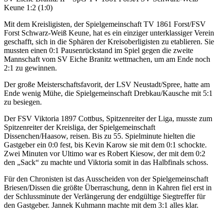
Keune 1:2 (1:0)
Mit dem Kreisligisten, der Spielgemeinschaft TV 1861 Forst/FSV
Forst Schwarz-Weiß Keune, hat es ein einziger unterklassiger Verein
geschafft, sich in die Sphären der Kreisoberligisten zu etablieren. Sie
mussten einen 0:1 Pausenrückstand im Spiel gegen die zweite
Mannschaft vom SV Eiche Branitz wettmachen, um am Ende noch
2:1 zu gewinnen.
Der große Meisterschaftsfavorit, der LSV Neustadt/Spree, hatte am
Ende wenig Mühe, die Spielgemeinschaft Drebkau/Kausche mit 5:1
zu besiegen.
Der FSV Viktoria 1897 Cottbus, Spitzenreiter der Liga, musste zum
Spitzenreiter der Kreisliga, der Spielgemeinschaft
Dissenchen/Haasow, reisen. Bis zu 55. Spielminute hielten die
Gastgeber ein 0:0 fest, bis Kevin Karow sie mit dem 0:1 schockte.
Zwei Minuten vor Ultimo war es Robert Kiesow, der mit dem 0:2
den „Sack“ zu machte und Viktoria somit in das Halbfinals schoss.
Für den Chronisten ist das Ausscheiden von der Spielgemeinschaft
Briesen/Dissen die größte Überraschung, denn in Kahren fiel erst in
der Schlussminute der Verlängerung der endgültige Siegtreffer für
den Gastgeber. Jannek Kuhmann machte mit dem 3:1 alles klar.