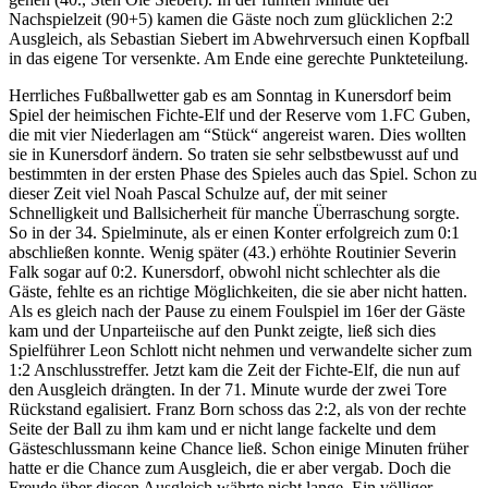
Nachspielzeit (90+5) kamen die Gäste noch zum glücklichen 2:2
Ausgleich, als Sebastian Siebert im Abwehrversuch einen Kopfball
in das eigene Tor versenkte. Am Ende eine gerechte Punkteteilung.
Herrliches Fußballwetter gab es am Sonntag in Kunersdorf beim
Spiel der heimischen Fichte-Elf und der Reserve vom 1.FC Guben,
die mit vier Niederlagen am “Stück“ angereist waren. Dies wollten
sie in Kunersdorf ändern. So traten sie sehr selbstbewusst auf und
bestimmten in der ersten Phase des Spieles auch das Spiel. Schon zu
dieser Zeit viel Noah Pascal Schulze auf, der mit seiner
Schnelligkeit und Ballsicherheit für manche Überraschung sorgte.
So in der 34. Spielminute, als er einen Konter erfolgreich zum 0:1
abschließen konnte. Wenig später (43.) erhöhte Routinier Severin
Falk sogar auf 0:2. Kunersdorf, obwohl nicht schlechter als die
Gäste, fehlte es an richtige Möglichkeiten, die sie aber nicht hatten.
Als es gleich nach der Pause zu einem Foulspiel im 16er der Gäste
kam und der Unparteiische auf den Punkt zeigte, ließ sich dies
Spielführer Leon Schlott nicht nehmen und verwandelte sicher zum
1:2 Anschlusstreffer. Jetzt kam die Zeit der Fichte-Elf, die nun auf
den Ausgleich drängten. In der 71. Minute wurde der zwei Tore
Rückstand egalisiert. Franz Born schoss das 2:2, als von der rechte
Seite der Ball zu ihm kam und er nicht lange fackelte und dem
Gästeschlussmann keine Chance ließ. Schon einige Minuten früher
hatte er die Chance zum Ausgleich, die er aber vergab. Doch die
Freude über diesen Ausgleich währte nicht lange. Ein völliger