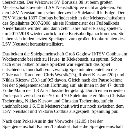
überschattet. Der Welzower SV Borussia 09 ist beim großen
Meisterschaftsfavoriten LSV Neustadt/Spree nicht angetreten. Für
den LSV Neustadt nun schon der zweite Spielausfall in Folge. Der
FSV Viktoria 1897 Cottbus befindet sich in der Meisterschaftsform
des Spieljahres 2007/2008, als sie Kreismeister des Fußballkreis
Niederlausitz wurden und dann zehn Jahre höher klassig spielten,
um 2017/2018 wieder zurück in die Kreisoberliga zu kommen. Sie
haben sich in den letzten Spieltagen zum großen Konkurrenten des
LSV Neustadt herauskristallisiert.
Das bekam die Spielgemeinschaft Groß Gaglow II/TSV Cottbus am
Wochenende bei sich zu Hause, in Kiekebusch, zu spüren. Schon
nach einer halben Stunde Spielzeit war eigentlich das Spiel
entschieden. Innerhalb von zwanzig Spielminuten enteilten die
Gäste nach Toren von Chris Wycsik(13), Robert Kiesow (20.) und
Niklas Kiesow (33.) auf 0:3 davon. Gleich nach der Pause keimte
bei der Spielgemeinschaft Hoffnung auf, als ihnen in der 47. durch
Eddie Mann der 1:3 Anschlusstreffer gelang. Durch einen erneuten
Dreierpack zwischen der 50. und 70.Spielminute erhöhten Christian
Tscherning, Niklas Kiesow und Christian Tscherning auf ein
uneinholbares 1:6. Die Meisterschaft wird nur noch zwischen dem
LSV Neustadt und Viktoria Cottbus ausgespielt. Spannung pur.
Nach dem Pokal-Aus in der Vorwoche (12.05.) bei der
Spielgemeinschaft Kahren/Laubsdorf, hatte die Spielgemeinschaft