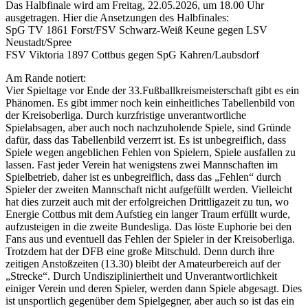
Das Halbfinale wird am Freitag, 22.05.2026, um 18.00 Uhr
ausgetragen. Hier die Ansetzungen des Halbfinales:
SpG TV 1861 Forst/FSV Schwarz-Weiß Keune gegen LSV
Neustadt/Spree
FSV Viktoria 1897 Cottbus gegen SpG Kahren/Laubsdorf
Am Rande notiert:
Vier Spieltage vor Ende der 33.Fußballkreismeisterschaft gibt es ein
Phänomen. Es gibt immer noch kein einheitliches Tabellenbild von
der Kreisoberliga. Durch kurzfristige unverantwortliche
Spielabsagen, aber auch noch nachzuholende Spiele, sind Gründe
dafür, dass das Tabellenbild verzerrt ist. Es ist unbegreiflich, dass
Spiele wegen angeblichen Fehlen von Spielern, Spiele ausfallen zu
lassen. Fast jeder Verein hat wenigstens zwei Mannschaften im
Spielbetrieb, daher ist es unbegreiflich, dass das „Fehlen“ durch
Spieler der zweiten Mannschaft nicht aufgefüllt werden. Vielleicht
hat dies zurzeit auch mit der erfolgreichen Drittligazeit zu tun, wo
Energie Cottbus mit dem Aufstieg ein langer Traum erfüllt wurde,
aufzusteigen in die zweite Bundesliga. Das löste Euphorie bei den
Fans aus und eventuell das Fehlen der Spieler in der Kreisoberliga.
Trotzdem hat der DFB eine große Mitschuld. Denn durch ihre
zeitigen Anstoßzeiten (13.30) bleibt der Amateurbereich auf der
„Strecke“. Durch Undiszipliniertheit und Unverantwortlichkeit
einiger Verein und deren Spieler, werden dann Spiele abgesagt. Dies
ist unsportlich gegenüber dem Spielgegner, aber auch so ist das ein