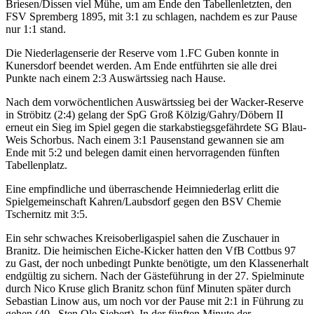
Briesen/Dissen viel Mühe, um am Ende den Tabellenletzten, den
FSV Spremberg 1895, mit 3:1 zu schlagen, nachdem es zur Pause
nur 1:1 stand.
Die Niederlagenserie der Reserve vom 1.FC Guben konnte in
Kunersdorf beendet werden. Am Ende entführten sie alle drei
Punkte nach einem 2:3 Auswärtssieg nach Hause.
Nach dem vorwöchentlichen Auswärtssieg bei der Wacker-Reserve
in Ströbitz (2:4) gelang der SpG Groß Kölzig/Gahry/Döbern II
erneut ein Sieg im Spiel gegen die starkabstiegsgefährdete SG Blau-
Weis Schorbus. Nach einem 3:1 Pausenstand gewannen sie am
Ende mit 5:2 und belegen damit einen hervorragenden fünften
Tabellenplatz.
Eine empfindliche und überraschende Heimniederlag erlitt die
Spielgemeinschaft Kahren/Laubsdorf gegen den BSV Chemie
Tschernitz mit 3:5.
Ein sehr schwaches Kreisoberligaspiel sahen die Zuschauer in
Branitz. Die heimischen Eiche-Kicker hatten den VfB Cottbus 97
zu Gast, der noch unbedingt Punkte benötigte, um den Klassenerhalt
endgültig zu sichern. Nach der Gästeführung in der 27. Spielminute
durch Nico Kruse glich Branitz schon fünf Minuten später durch
Sebastian Linow aus, um noch vor der Pause mit 2:1 in Führung zu
gehen (40., Sten Ole Siebert). In der fünften Minute der