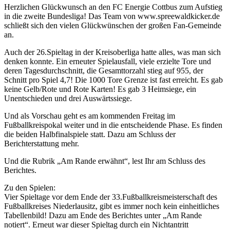
Herzlichen Glückwunsch an den FC Energie Cottbus zum Aufstieg
in die zweite Bundesliga! Das Team von www.spreewaldkicker.de
schließt sich den vielen Glückwünschen der großen Fan-Gemeinde
an.
Auch der 26.Spieltag in der Kreisoberliga hatte alles, was man sich
denken konnte. Ein erneuter Spielausfall, viele erzielte Tore und
deren Tagesdurchschnitt, die Gesamttorzahl stieg auf 955, der
Schnitt pro Spiel 4,7! Die 1000 Tore Grenze ist fast erreicht. Es gab
keine Gelb/Rote und Rote Karten! Es gab 3 Heimsiege, ein
Unentschieden und drei Auswärtssiege.
Und als Vorschau geht es am kommenden Freitag im
Fußballkreispokal weiter und in die entscheidende Phase. Es finden
die beiden Halbfinalspiele statt. Dazu am Schluss der
Berichterstattung mehr.
Und die Rubrik „Am Rande erwähnt“, lest Ihr am Schluss des
Berichtes.
Zu den Spielen:
Vier Spieltage vor dem Ende der 33.Fußballkreismeisterschaft des
Fußballkreises Niederlausitz, gibt es immer noch kein einheitliches
Tabellenbild! Dazu am Ende des Berichtes unter „Am Rande
notiert“. Erneut war dieser Spieltag durch ein Nichtantritt