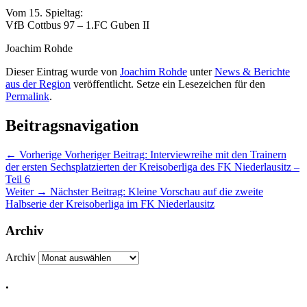
Vom 15. Spieltag:
VfB Cottbus 97 – 1.FC Guben II
Joachim Rohde
Dieser Eintrag wurde von
Joachim Rohde
unter
News & Berichte
aus der Region
veröffentlicht. Setze ein Lesezeichen für den
Permalink
.
Beitragsnavigation
←
Vorherige
Vorheriger Beitrag:
Interviewreihe mit den Trainern
der ersten Sechsplatzierten der Kreisoberliga des FK Niederlausitz –
Teil 6
Weiter
→
Nächster Beitrag:
Kleine Vorschau auf die zweite
Halbserie der Kreisoberliga im FK Niederlausitz
Archiv
Archiv
.