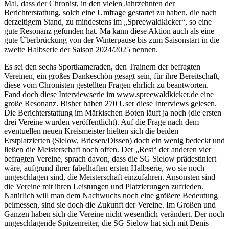
Mal, dass der Chronist, in den vielen Jahrzehnten der
Berichterstattung, solch eine Umfrage gestartet zu haben, die nach
derzeitigem Stand, zu mindestens im „Spreewaldkicker“, so eine
gute Resonanz gefunden hat. Ma kann diese Aktion auch als eine
gute Überbrückung von der Winterpause bis zum Saisonstart in die
zweite Halbserie der Saison 2024/2025 nennen.
Es sei den sechs Sportkameraden, den Trainern der befragten
Vereinen, ein großes Dankeschön gesagt sein, für ihre Bereitschaft,
diese vom Chronisten gestellten Fragen ehrlich zu beantworten.
Fand doch diese Interviewserie im www.spreewaldkicker.de eine
große Resonanz. Bisher haben 270 User diese Interviews gelesen.
Die Berichterstattung im Märkischen Boten läuft ja noch (die ersten
drei Vereine wurden veröffentlicht). Auf die Frage nach dem
eventuellen neuen Kreismeister hielten sich die beiden
Erstplatzierten (Sielow, Briesen/Dissen) doch ein wenig bedeckt und
ließen die Meisterschaft noch offen. Der „Rest“ der anderen vier
befragten Vereine, sprach davon, dass die SG Sielow prädestiniert
wäre, aufgrund ihrer fabelhaften ersten Halbserie, wo sie noch
ungeschlagen sind, die Meisterschaft einzufahren. Ansonsten sind
die Vereine mit ihren Leistungen und Platzierungen zufrieden.
Natürlich will man dem Nachwuchs noch eine größere Bedeutung
beimessen, sind sie doch die Zukunft der Vereine. Im Großen und
Ganzen haben sich die Vereine nicht wesentlich verändert. Der noch
ungeschlagende Spitzenreiter, die SG Sielow hat sich mit Denis