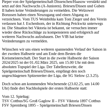
Pieper von der Spielgemeinschaft Dissenchen/Haasow verstärkt und
setzt auf den Nachwuchs (A-Junioren). Briesen/Dissen und Guben
II haben keine Veränderungen zu vermelden. Die Welzower
Borussen haben einen Neuzugang und einen Abgang zu
verzeichnen. Vom TUS Weinböhla kam Toni Zieger und den Verein
verlassen hat J. Eschenhorn, der in Richtung Peickwitz unterwegs
ist. Die Situation bei Viktoria ist bekannt, sie versuchen immer
wieder diese Rückschläge zu kompensieren und erfolgreich auf
weiteren Nachwuchs aufzubauen. Der VfB hat keine
Veränderungen zu vermelden.
Wünschen wir uns einen weiteren spannenden Verlauf der Saison in
der zweiten Halbserie und am Ende dem Besten die
Kreismeisterschaft. Der Start in die zweite Halbserie der Saison
2024/2025 ist der 01./02.März 2025, um 15.00 Uhr mit dem
absoluten Topspiel der Liga. Der Tabellenzweite, die
Spielgemeinschaft Briesen/Dissen, empfängt den noch
ungeschlagenen Spitzenreiter der Liga, die SG Sielow (2.3.25).
Doch schon am kommenden Wochenende (23.02.25, um 14.00
Uhr) finde drei Nachholspiele der ersten Halbserie statt:
Vom 12. Spieltag:
TSV Cottbus/SG Groß Gaglow II – FSV Viktoria 1897 Cottbus
FSV Spremberg 1895 – Spielgemeinschaft Briesen/Dissen