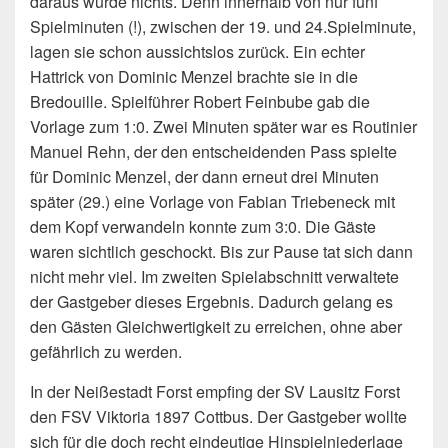
daraus wurde nichts. Denn innerhalb von nur fünf
Spielminuten (!), zwischen der 19. und 24.Spielminute,
lagen sie schon aussichtslos zurück. Ein echter
Hattrick von Dominic Menzel brachte sie in die
Bredouille. Spielführer Robert Feinbube gab die
Vorlage zum 1:0. Zwei Minuten später war es Routinier
Manuel Rehn, der den entscheidenden Pass spielte
für Dominic Menzel, der dann erneut drei Minuten
später (29.) eine Vorlage von Fabian Triebeneck mit
dem Kopf verwandeln konnte zum 3:0. Die Gäste
waren sichtlich geschockt. Bis zur Pause tat sich dann
nicht mehr viel. Im zweiten Spielabschnitt verwaltete
der Gastgeber dieses Ergebnis. Dadurch gelang es
den Gästen Gleichwertigkeit zu erreichen, ohne aber
gefährlich zu werden.
In der Neißestadt Forst empfing der SV Lausitz Forst
den FSV Viktoria 1897 Cottbus. Der Gastgeber wollte
sich für die doch recht eindeutige Hinspielniederlage