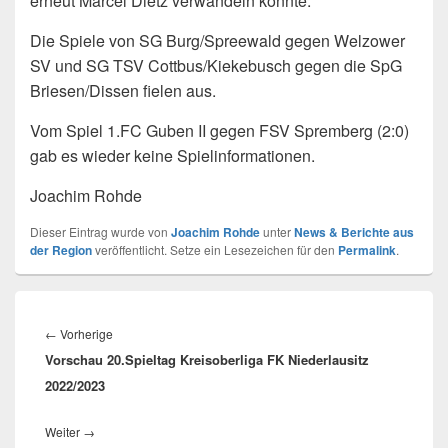
erneut Marcel Dietz verwandeln konnte.
Die Spiele von SG Burg/Spreewald gegen Welzower
SV und SG TSV Cottbus/Kiekebusch gegen die SpG
Briesen/Dissen fielen aus.
Vom Spiel 1.FC Guben II gegen FSV Spremberg (2:0)
gab es wieder keine Spielinformationen.
Joachim Rohde
Dieser Eintrag wurde von
Joachim Rohde
unter
News & Berichte aus
der Region
veröffentlicht. Setze ein Lesezeichen für den
Permalink
.
Beitragsnavigation
←
Vorherige
Vorheriger
Vorschau 20.Spieltag Kreisoberliga FK Niederlausitz
Beitrag:
2022/2023
Weiter
→
Nächster