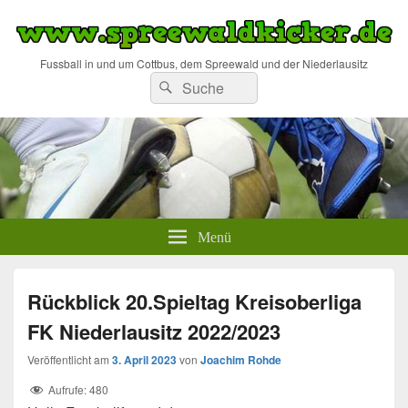
Fussball in und um Cottbus, dem Spreewald und der Niederlausitz
Suchen
Suchen
nach:
Menü
Rückblick 20.Spieltag Kreisoberliga
FK Niederlausitz 2022/2023
Veröffentlicht am
3. April 2023
von
Joachim Rohde
Aufrufe:
480