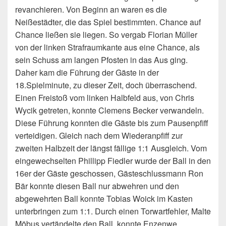
revanchieren. Von Beginn an waren es die
Neißestädter, die das Spiel bestimmten. Chance auf
Chance ließen sie liegen. So vergab Florian Müller
von der linken Strafraumkante aus eine Chance, als
sein Schuss am langen Pfosten in das Aus ging.
Daher kam die Führung der Gäste in der
18.Spielminute, zu dieser Zeit, doch überraschend.
Einen Freistoß vom linken Halbfeld aus, von Chris
Wycik getreten, konnte Clemens Becker verwandeln.
Diese Führung konnten die Gäste bis zum Pausenpfiff
verteidigen. Gleich nach dem Wiederanpfiff zur
zweiten Halbzeit der längst fällige 1:1 Ausgleich. Vom
eingewechselten Phillipp Fiedler wurde der Ball in den
16er der Gäste geschossen, Gästeschlussmann Ron
Bär konnte diesen Ball nur abwehren und den
abgewehrten Ball konnte Tobias Woick im Kasten
unterbringen zum 1:1. Durch einen Torwartfehler, Malte
Möbus vertändelte den Ball, konnte Enzenwe