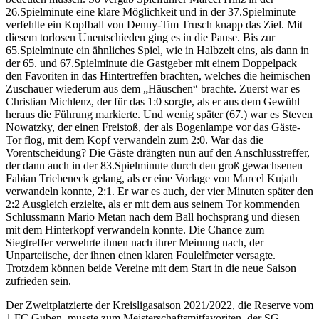
26.Spielminute eine klare Möglichkeit und in der 37.Spielminute
verfehlte ein Kopfball von Denny-Tim Trusch knapp das Ziel. Mit
diesem torlosen Unentschieden ging es in die Pause. Bis zur
65.Spielminute ein ähnliches Spiel, wie in Halbzeit eins, als dann in
der 65. und 67.Spielminute die Gastgeber mit einem Doppelpack
den Favoriten in das Hintertreffen brachten, welches die heimischen
Zuschauer wiederum aus dem „Häuschen“ brachte. Zuerst war es
Christian Michlenz, der für das 1:0 sorgte, als er aus dem Gewühl
heraus die Führung markierte. Und wenig später (67.) war es Steven
Nowatzky, der einen Freistoß, der als Bogenlampe vor das Gäste-
Tor flog, mit dem Kopf verwandeln zum 2:0. War das die
Vorentscheidung? Die Gäste drängten nun auf den Anschlusstreffer,
der dann auch in der 83.Spielminute durch den groß gewachsenen
Fabian Triebeneck gelang, als er eine Vorlage von Marcel Kujath
verwandeln konnte, 2:1. Er war es auch, der vier Minuten später den
2:2 Ausgleich erzielte, als er mit dem aus seinem Tor kommenden
Schlussmann Mario Metan nach dem Ball hochsprang und diesen
mit dem Hinterkopf verwandeln konnte. Die Chance zum
Siegtreffer verwehrte ihnen nach ihrer Meinung nach, der
Unparteiische, der ihnen einen klaren Foulelfmeter versagte.
Trotzdem können beide Vereine mit dem Start in die neue Saison
zufrieden sein.
Der Zweitplatzierte der Kreisligasaison 2021/2022, die Reserve vom
1.FC Guben, musste zum Meisterschaftsmitfavoriten, der SG