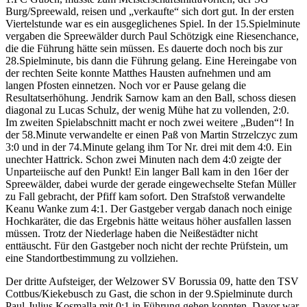
Burg/Spreewald, reisen und „verkaufte“ sich dort gut. In der ersten
Viertelstunde war es ein ausgeglichenes Spiel. In der 15.Spielminute
vergaben die Spreewälder durch Paul Schötzigk eine Riesenchance,
die die Führung hätte sein müssen. Es dauerte doch noch bis zur
28.Spielminute, bis dann die Führung gelang. Eine Hereingabe von
der rechten Seite konnte Matthes Hausten aufnehmen und am
langen Pfosten einnetzen. Noch vor er Pause gelang die
Resultatserhöhung. Jendrik Sarnow kam an den Ball, schoss diesen
diagonal zu Lucas Schulz, der wenig Mühe hat zu vollenden, 2:0.
Im zweiten Spielabschnitt macht er noch zwei weitere „Buden“! In
der 58.Minute verwandelte er einen Paß von Martin Strzelczyc zum
3:0 und in der 74.Minute gelang ihm Tor Nr. drei mit dem 4:0. Ein
unechter Hattrick. Schon zwei Minuten nach dem 4:0 zeigte der
Unparteiische auf den Punkt! Ein langer Ball kam in den 16er der
Spreewälder, dabei wurde der gerade eingewechselte Stefan Müller
zu Fall gebracht, der Pfiff kam sofort. Den Strafstoß verwandelte
Keanu Wanke zum 4:1. Der Gastgeber vergab danach noch einige
Hochkaräter, die das Ergebnis hätte weitaus höher ausfallen lassen
müssen. Trotz der Niederlage haben die Neißestädter nicht
enttäuscht. Für den Gastgeber noch nicht der rechte Prüfstein, um
eine Standortbestimmung zu vollziehen.
Der dritte Aufsteiger, der Welzower SV Borussia 09, hatte den TSV
Cottbus/Kiekebusch zu Gast, die schon in der 9.Spielminute durch
Paul-Julius Kosmalla mit 0:1 in Führung gehen konnten. Davor war