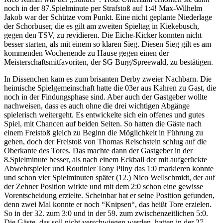
noch in der 87.Spielminute per Strafstoß auf 1:4! Max-Wilhelm
Jakob war der Schütze vom Punkt. Eine nicht geplante Niederlage
der Schorbuser, die es gilt am zweiten Spieltag in Kiekebusch,
gegen den TSV, zu revidieren. Die Eiche-Kicker konnten nicht
besser starten, als mit einem so klaren Sieg. Diesen Sieg gilt es am
kommenden Wochenende zu Hause gegen einen der
Meisterschaftsmitfavoriten, der SG Burg/Spreewald, zu bestätigen.
In Dissenchen kam es zum brisanten Derby zweier Nachbarn. Die
heimische Spielgemeinschaft hatte die 03er aus Kahren zu Gast, die
noch in der Findungsphase sind. Aber auch der Gastgeber wollte
nachweisen, dass es auch ohne die drei wichtigen Abgänge
spielerisch weitergeht. Es entwickelte sich ein offenes und gutes
Spiel, mit Chancen auf beiden Seiten. So hatten die Gäste nach
einem Freistoß gleich zu Beginn die Möglichkeit in Führung zu
gehen, doch der Freistoß von Thomas Reischstein schlug auf die
Oberkante des Tores. Das machte dann der Gastgeber in der
8.Spielminute besser, als nach einem Eckball der mit aufgerückte
Abwehrspieler und Routinier Tony Pilny das 1:0 markieren konnte
und schon vier Spielminuten später (12.) Nico Wellschmidt, der auf
der Zehner Position wirkte und mit dem 2:0 schon eine gewisse
Vorentscheidung erzielte. Scheinbar hat er seine Position gefunden,
denn zwei Mal konnte er noch “Knipsen“, das heißt Tore erzielen.
So in der 32. zum 3:0 und in der 59. zum zwischenzeitlichen 5:0.
Die Gäste, das soll nicht verschwiegen werden, hatten in der 27.,