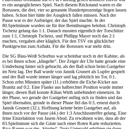
es ein ausgeglichenes Spiel. Nach diesem Rückstand waren es die
Borussen, die drei, vier so genannte Hundertprozentige liegen lassen
haben. Schon hier hätte der Ausgleich fallen müssen. Nach der
Pause war es der Aufsteiger, der das Spiel machte. In der
80.Spielminute wurden sie für ihre Bemühungen belohnt. Christoph
Tschenz gelang das 1:1. Danach mussten eigentlich der Torschütze
zum 1:1, Christoph Tschenz, und Phillipp Mayer noch das 2:1
machen, vergaben aber kläglich. Für den TSV ein glücklicher
Punktgewinn zum Auftakt. Für die Borussen war mehr drin.
Die SG Blau-Weiß Schorbus war scheinbar noch in der Kabine, als
es bei ihnen schon „klingelte“. Der Zeiger der Uhr hatte gerade eine
Umdrehung hinter sich gebracht, als der Ball schon beim Gastgeber
im Netz lag. Der Ball wurde von Jannik Grunert als Lupfer gespielt
und der Ball wurde immer länger und lag plötzlich im Tor, 0:1.
Schon zehn Minuten später (11.) erhöhten die Eiche-Kicker aus
Branitz auf 0:2. Eine Flanke aus halbrechter Position wurde immer
länger, diesen Ball konnte Kilian Wirth unbehindert einnetzen. In
der Phase, wo gerade der Gastgeber anfing sich zu finden und das
Spiel übernahm, gerade in dieser Phase fiel das 0:3, erneut durch
Jannik Grunert (32.). Hoffnung keimte beim Gastgeber auf, als
ihnen noch vor der Pause (44.) der 1:3 Anschlusstreffer gelang. Eine
feine Einzelaktion von Jasem Abod. Zu erwähnen wäre, dass ab der
83.Spielminute sich die Gäste nach einer Roten Karte reduzierten.
Rico Ramm war der „Sünder“. Trotz Unterzahl erhöhten sie dann