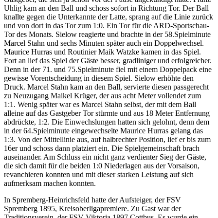
Uhlig kam an den Ball und schoss sofort in Richtung Tor. Der Ball
knallte gegen die Unterkannte der Latte, sprang auf die Linie zurück
und von dort in das Tor zum 1:0. Ein Tor für die ARD-Sportschau-
Tor des Monats. Sielow reagierte und brachte in der 58.Spielminute
Marcel Stahn und sechs Minuten später auch ein Doppelwechsel.
Maurice Hurras und Routinier Maik Watzke kamen in das Spiel.
Fort an lief das Spiel der Gäste besser, gradliniger und erfolgreicher.
Denn in der 71. und 75.Spielminute fiel mit einem Doppelpack eine
gewisse Vorentscheidung in diesem Spiel. Sielow erhöhte den
Druck. Marcel Stahn kam an den Ball, servierte diesen passgerecht
zu Neuzugang Maikel Krüger, der aus acht Meter vollendet zum
1:1. Wenig später war es Marcel Stahn selbst, der mit dem Ball
alleine auf das Gastgeber Tor stürmte und aus 18 Meter Entfernung
abdrückte, 1:2. Die Einwechslungen hatten sich gelohnt, denn dem
in der 64.Spielminute eingewechselte Maurice Hurras gelang das
1:3. Von der Mittellinie aus, auf halbrechter Position, lief er bis zum
16er und schoss dann platziert ein. Die Spielgemeinschaft brach
auseinander. Am Schluss ein nicht ganz verdienter Sieg der Gäste,
die sich damit für die beiden 1:0 Niederlagen aus der Vorsaison,
revanchieren konnten und mit dieser starken Leistung auf sich
aufmerksam machen konnten.
In Spremberg-Heinrichsfeld hatte der Aufsteiger, der FSV
Spremberg 1895, Kreisoberligapremiere. Zu Gast war der
Traditionsverein, der FSV Viktoria 1897 Cottbus. Es wurde ein