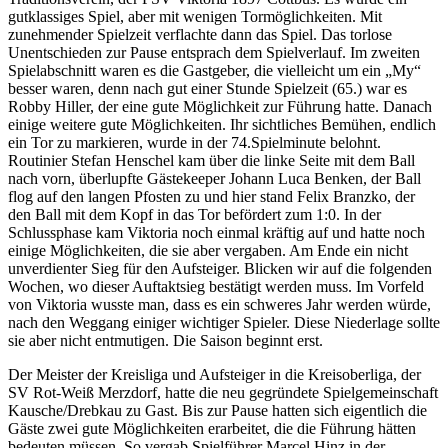
gutklassiges Spiel, aber mit wenigen Tormöglichkeiten. Mit
zunehmender Spielzeit verflachte dann das Spiel. Das torlose
Unentschieden zur Pause entsprach dem Spielverlauf. Im zweiten
Spielabschnitt waren es die Gastgeber, die vielleicht um ein „My“
besser waren, denn nach gut einer Stunde Spielzeit (65.) war es
Robby Hiller, der eine gute Möglichkeit zur Führung hatte. Danach
einige weitere gute Möglichkeiten. Ihr sichtliches Bemühen, endlich
ein Tor zu markieren, wurde in der 74.Spielminute belohnt.
Routinier Stefan Henschel kam über die linke Seite mit dem Ball
nach vorn, überlupfte Gästekeeper Johann Luca Benken, der Ball
flog auf den langen Pfosten zu und hier stand Felix Branzko, der
den Ball mit dem Kopf in das Tor befördert zum 1:0. In der
Schlussphase kam Viktoria noch einmal kräftig auf und hatte noch
einige Möglichkeiten, die sie aber vergaben. Am Ende ein nicht
unverdienter Sieg für den Aufsteiger. Blicken wir auf die folgenden
Wochen, wo dieser Auftaktsieg bestätigt werden muss. Im Vorfeld
von Viktoria wusste man, dass es ein schweres Jahr werden würde,
nach den Weggang einiger wichtiger Spieler. Diese Niederlage sollte
sie aber nicht entmutigen. Die Saison beginnt erst.
Der Meister der Kreisliga und Aufsteiger in die Kreisoberliga, der
SV Rot-Weiß Merzdorf, hatte die neu gegründete Spielgemeinschaft
Kausche/Drebkau zu Gast. Bis zur Pause hatten sich eigentlich die
Gäste zwei gute Möglichkeiten erarbeitet, die die Führung hätten
bedeuten müssen. So vergab Spielführer Marcel Hinz in der