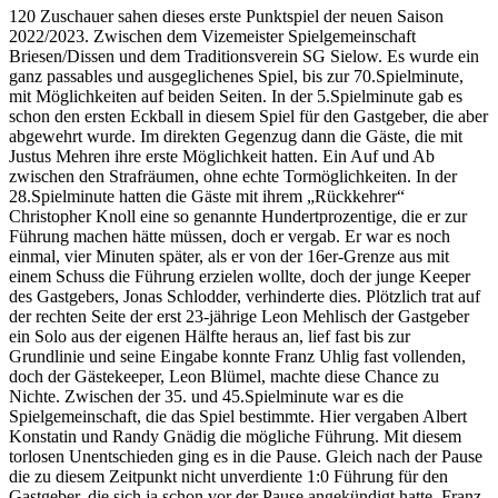
120 Zuschauer sahen dieses erste Punktspiel der neuen Saison
2022/2023. Zwischen dem Vizemeister Spielgemeinschaft
Briesen/Dissen und dem Traditionsverein SG Sielow. Es wurde ein
ganz passables und ausgeglichenes Spiel, bis zur 70.Spielminute,
mit Möglichkeiten auf beiden Seiten. In der 5.Spielminute gab es
schon den ersten Eckball in diesem Spiel für den Gastgeber, die aber
abgewehrt wurde. Im direkten Gegenzug dann die Gäste, die mit
Justus Mehren ihre erste Möglichkeit hatten. Ein Auf und Ab
zwischen den Strafräumen, ohne echte Tormöglichkeiten. In der
28.Spielminute hatten die Gäste mit ihrem „Rückkehrer“
Christopher Knoll eine so genannte Hundertprozentige, die er zur
Führung machen hätte müssen, doch er vergab. Er war es noch
einmal, vier Minuten später, als er von der 16er-Grenze aus mit
einem Schuss die Führung erzielen wollte, doch der junge Keeper
des Gastgebers, Jonas Schlodder, verhinderte dies. Plötzlich trat auf
der rechten Seite der erst 23-jährige Leon Mehlisch der Gastgeber
ein Solo aus der eigenen Hälfte heraus an, lief fast bis zur
Grundlinie und seine Eingabe konnte Franz Uhlig fast vollenden,
doch der Gästekeeper, Leon Blümel, machte diese Chance zu
Nichte. Zwischen der 35. und 45.Spielminute war es die
Spielgemeinschaft, die das Spiel bestimmte. Hier vergaben Albert
Konstatin und Randy Gnädig die mögliche Führung. Mit diesem
torlosen Unentschieden ging es in die Pause. Gleich nach der Pause
die zu diesem Zeitpunkt nicht unverdiente 1:0 Führung für den
Gastgeber, die sich ja schon vor der Pause angekündigt hatte. Franz