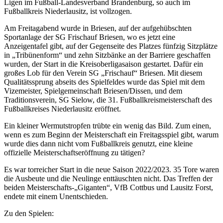
Ligen im Fußball-Landesverband Brandenburg, so auch im
Fußballkreis Niederlausitz, ist vollzogen.
Am Freitagabend wurde in Briesen, auf der aufgehübschten
Sportanlage der SG Frischauf Briesen, wo es jetzt eine
Anzeigentafel gibt, auf der Gegenseite des Platzes fünfzig Sitzplätze
in „Tribünenform“ und zehn Sitzbänke an der Barriere geschaffen
wurden, der Start in die Kreisoberligasaison gestartet. Dafür ein
großes Lob für den Verein SG „Frischauf“ Briesen. Mit diesem
Qualitätssprung abseits des Spielfeldes wurde das Spiel mit dem
Vizemeister, Spielgemeinschaft Briesen/Dissen, und dem
Traditionsverein, SG Sielow, die 31. Fußballkreismeisterschaft des
Fußballkreises Niederlausitz eröffnet.
Ein kleiner Wermutstropfen trübte ein wenig das Bild. Zum einen,
wenn es zum Beginn der Meisterschaft ein Freitagsspiel gibt, warum
wurde dies dann nicht vom Fußballkreis genutzt, eine kleine
offizielle Meisterschaftseröffnung zu tätigen?
Es war torreicher Start in die neue Saison 2022/2023. 35 Tore waren
die Ausbeute und die Neulinge enttäuschten nicht. Das Treffen der
beiden Meisterschafts-„Giganten“, VfB Cottbus und Lausitz Forst,
endete mit einem Unentschieden.
Zu den Spielen: