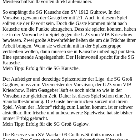
Meisterschaftsmitfavoriten direkt aufeinander.
So empfängt die SG Kausche den SV 1912 Guhrow. In der
Vorsaison gewann der Gastgeber mit 2:1. Auch in diesem Spiel
sollten sie der Favorit sein. Doch die Gäste kommen nicht nach
Kausche um die Punkte abzugeben. Dass sie spielen können, haben
sie in der Vorwoche im Spiel gegen die U23 vom VfB Krieschow
bewiesen. Zwei große Abwehrfehler ließen sie um die Früchte ihrer
Arbeit bringen. Wenn sie weiterhin mit in der Spitzengruppe
verbleiben wollen, dann müssen sie in Kausche unbedingt punkten.
Eine spannende Angelegenheit. Der Heimvorteil spricht für die SG
Kausche.
Mein Tipp: Erfolg für die SG Kausche.
Der Aufsteiger und derzeitige Spitzenreiter der Liga, die SG Groß
Gaglow, muss zum Vizemeister der Vorsaison, der U23 vom VfB
Krieschow. Beim Gastgeber läuft es noch nicht so wie in der
Vorsaison zur gleichen Zeit. Daher ist dieses Spiel schon eine Art
Standortbestimmung. Die Gäste beeindrucken zurzeit mit ihrem
Spiel. Wenn der „Motor“ richtig zum Laufen kommt, ist er schwer
abstellbar. Ihre frische und unbeschwerte Spielweise hat sie bisher
immer Erfolg gebracht.
Mein Tipp: Erfolg für die SG Groß Gaglow.
Die Reserve vom SV Wacker 09 Cottbus-Ströbitz muss nach