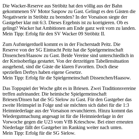
Die Wacker-Reserve aus Ströbitz hat den völlig aus der Bahn
gekommenen SV Motor Saspow zu Gast. Gelingt es den Gästen die
Negativserie in Ströbitz zu beenden? In der Vorsaison siegte der
Gastgeber klar mit 6:3. Dieses Ergebnis ist zu korrigieren. Ob es
gelingt? Wacker hat Ambitionen am Ende ganz weit vorn zu landen.
Mein Tipp: Erfolg für den SV Wacker 09 Ströbitz II.
Zum Aufsteigerduell kommt es in der Fischerstadt Peitz. Die
Reserve von der SG Eintracht Peitz hat die Spielgemeinschaft
Dissenchen/Haasow zu Gast. Beide Vereine sind unterschiedlich in
der Kreisoberliga gestartet. Von der derzeitigen Tabellensituation
ausgehend, sind die Gäste die klaren Favoriten. Doch diese
speziellen Derbys haben eigene Gesetze.
Mein Tipp: Erfolg für die Spielgemeinschaft Dissenchen/Haasow.
Das Toppspiel der Woche gibt es in Briesen. Zwei Traditionsvereine
treffen aufeinander. Die heimische Spielgemeinschaft
Briesen/Dissen hat die SG Sielow zu Gast. Für den Gastgeber das
zweite Heimspiel in Folge und sie möchten sich dabei für die 1:3
Heimniederlage aus der Vorsaison revanchieren. Hinzu kommt das
Wiedergutmachung angesagt ist für die Heimniederlage in der
Vorwoche gegen die U23 vom VfB Krieschow. Bei einer erneuten
Niederlage fällt der Gastgeber im Ranking weiter nach unten.
Mein Tipp: Erfolg für die SG Sielow.