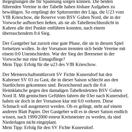
Begegnungen die für Spannung sorgen können. Die beiden
führenden Vereine in der Tabelle haben lösbare Aufgaben zu
bewältigen. So empfängt der Spitzenreiter der Liga, die U23 vom
VfB Krieschow, die Reserve vom BSV Guben Nord, die in der
Vorwoche aufhorchen ließen, als sie als Tabellenschlusslicht in
Kahren alle drei Punkte entführen konnten, nach einem
überraschendem 0:4 Sieg.
Der Gastgeber hat zurzeit eine gute Phase, die sie in diesem Spiel
fortsetzen wollen. In der Vorsaison trennten sich beide Vereine mit
einem 0:0 Unentschieden. War der Sieg der Breesener in der
Vorwoche nur eine Eintagsfliege?
Mein Tipp: Erfolg für die u23 des VfB Krieschow.
Der Meisterschaftsmitfavorit SV Fichte Kunersdorf hat den
Kahrener SV 03 zu Gast, die in dieser Saison schlecht aus den
Startlöchern gekommen sind. Bezeichnend auch die 0:4
Heimklatsche gegen den damaligen Tabellenletzten BSV Guben
Nord II. Mit gemischten Gefühlen fahren die 03er nach Kunersdorf,
haben sie doch in der Vorsaison klar mit 6:0 verloren. Diese
Schmach soll ausgemerzt werden. Ob es gelingt, steht auf einem
anderen Blatt Papier. Der Gastgeber will es in dieser Saison endlich
wissen, nach 1999/2000 erneut Kreismeister zu werden, da sind
Niederlagen nicht eingeplant.
Mein Tipp: Erfolg für den SV Fichte Kunersdorf.