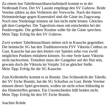
Zu einem fast Tabellennachbarschaftsduell kommt es in der
Neißestadt Forst. Der SV Lausitz empfängt den SV Guhrow. Beide
Vereine zählen zu den Verlierern der Vorwoche. Nach der klaren
Heimniederlage gegen Kunersdorf sind die Gäste im Zugzwang.
Noch eine Niederlage können sie fast nicht mehr leisten. Gleiches
gilt dem Gastgeber. Die Tagesform muss mit entscheiden bei der
Punktvergabe. Die größere Routine sollte für die Gäste sprechen.
Mein Tipp: Erfolg für den SV Guhrow.
Zwei weitere Tabellennachbarn stehen sich in Kausche gegenüber.
Die heimische SG hat den Traditionsverein FSV Viktoria Cottbus zu
Gast. Kausche hat aus den letzten vier Spielen zehn von zwölf
möglichen Punkten einfahren können. So eine Serie kann Viktoria
nicht nachweisen. Trotzdem muss der Gastgeber auf der Hut sein,
gewann doch die Viktoria im Vorjahr 3:4 an gleicher Stelle.
Mein Tipp: Erfolg für die SG Kausche.
Zum Kellerderby kommt es in Branitz. Das Schlusslicht der Tabelle,
der SV Eiche Branitz, hat die SG Schorbus zu Gast. Beide Vereine
müssen dieses Spiel gewinnen, wollen sie nicht schon frühzeitig in
das Hintertreffen geraten. Ein Unentschieden hilft beiden nicht.
Mein Tipp: Erfolg für den SV Eiche Branitz.
Joachim Rohde