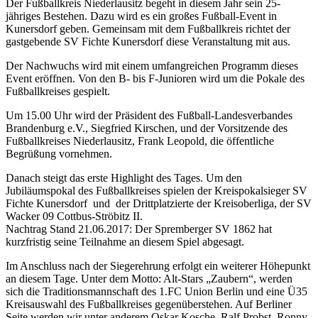
Der Fußballkreis Niederlausitz begeht in diesem Jahr sein 25-
jähriges Bestehen. Dazu wird es ein großes Fußball-Event in
Kunersdorf geben. Gemeinsam mit dem Fußballkreis richtet der
gastgebende SV Fichte Kunersdorf diese Veranstaltung mit aus.
Der Nachwuchs wird mit einem umfangreichen Programm dieses
Event eröffnen. Von den B- bis F-Junioren wird um die Pokale des
Fußballkreises gespielt.
Um 15.00 Uhr wird der Präsident des Fußball-Landesverbandes
Brandenburg e.V., Siegfried Kirschen, und der Vorsitzende des
Fußballkreises Niederlausitz, Frank Leopold, die öffentliche
Begrüßung vornehmen.
Danach steigt das erste Highlight des Tages. Um den
Jubiläumspokal des Fußballkreises spielen der Kreispokalsieger SV
Fichte Kunersdorf und der Drittplatzierte der Kreisoberliga, der SV
Wacker 09 Cottbus-Ströbitz II.
Nachtrag Stand 21.06.2017: Der Spremberger SV 1862 hat
kurzfristig seine Teilnahme an diesem Spiel abgesagt.
Im Anschluss nach der Siegerehrung erfolgt ein weiterer Höhepunkt
an diesem Tage. Unter dem Motto: Alt-Stars „Zaubern“, werden
sich die Traditionsmannschaft des 1.FC Union Berlin und eine Ü35
Kreisauswahl des Fußballkreises gegenüberstehen. Auf Berliner
Seite werden wir unter anderem Oskar Kosche, Ralf Probst, Ronny