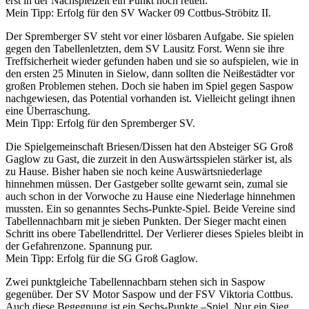
erst in der Nachspielzeit ein Punkt noch retten.
Mein Tipp: Erfolg für den SV Wacker 09 Cottbus-Ströbitz II.
Der Spremberger SV steht vor einer lösbaren Aufgabe. Sie spielen
gegen den Tabellenletzten, dem SV Lausitz Forst. Wenn sie ihre
Treffsicherheit wieder gefunden haben und sie so aufspielen, wie in
den ersten 25 Minuten in Sielow, dann sollten die Neißestädter vor
großen Problemen stehen. Doch sie haben im Spiel gegen Saspow
nachgewiesen, das Potential vorhanden ist. Vielleicht gelingt ihnen
eine Überraschung.
Mein Tipp: Erfolg für den Spremberger SV.
Die Spielgemeinschaft Briesen/Dissen hat den Absteiger SG Groß
Gaglow zu Gast, die zurzeit in den Auswärtsspielen stärker ist, als
zu Hause. Bisher haben sie noch keine Auswärtsniederlage
hinnehmen müssen. Der Gastgeber sollte gewarnt sein, zumal sie
auch schon in der Vorwoche zu Hause eine Niederlage hinnehmen
mussten. Ein so genanntes Sechs-Punkte-Spiel. Beide Vereine sind
Tabellennachbarn mit je sieben Punkten. Der Sieger macht einen
Schritt ins obere Tabellendrittel. Der Verlierer dieses Spieles bleibt in
der Gefahrenzone. Spannung pur.
Mein Tipp: Erfolg für die SG Groß Gaglow.
Zwei punktgleiche Tabellennachbarn stehen sich in Saspow
gegenüber. Der SV Motor Saspow und der FSV Viktoria Cottbus.
Auch diese Begegnung ist ein Sechs-Punkte –Spiel. Nur ein Sieg