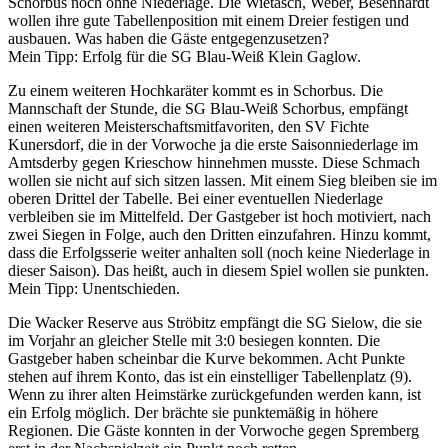
Schorbus noch ohne Niederlage. Die Wietasch, Weber, Besenhardt
wollen ihre gute Tabellenposition mit einem Dreier festigen und
ausbauen. Was haben die Gäste entgegenzusetzen?
Mein Tipp: Erfolg für die SG Blau-Weiß Klein Gaglow.
Zu einem weiteren Hochkaräter kommt es in Schorbus. Die
Mannschaft der Stunde, die SG Blau-Weiß Schorbus, empfängt
einen weiteren Meisterschaftsmitfavoriten, den SV Fichte
Kunersdorf, die in der Vorwoche ja die erste Saisonniederlage im
Amtsderby gegen Krieschow hinnehmen musste. Diese Schmach
wollen sie nicht auf sich sitzen lassen. Mit einem Sieg bleiben sie im
oberen Drittel der Tabelle. Bei einer eventuellen Niederlage
verbleiben sie im Mittelfeld. Der Gastgeber ist hoch motiviert, nach
zwei Siegen in Folge, auch den Dritten einzufahren. Hinzu kommt,
dass die Erfolgsserie weiter anhalten soll (noch keine Niederlage in
dieser Saison). Das heißt, auch in diesem Spiel wollen sie punkten.
Mein Tipp: Unentschieden.
Die Wacker Reserve aus Ströbitz empfängt die SG Sielow, die sie
im Vorjahr an gleicher Stelle mit 3:0 besiegen konnten. Die
Gastgeber haben scheinbar die Kurve bekommen. Acht Punkte
stehen auf ihrem Konto, das ist ein einstelliger Tabellenplatz (9).
Wenn zu ihrer alten Heimstärke zurückgefunden werden kann, ist
ein Erfolg möglich. Der brächte sie punktemäßig in höhere
Regionen. Die Gäste konnten in der Vorwoche gegen Spremberg