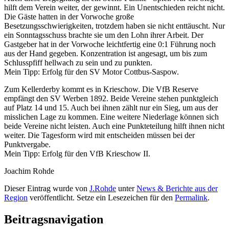
hilft dem Verein weiter, der gewinnt. Ein Unentschieden reicht nicht.
Die Gäste hatten in der Vorwoche große
Besetzungsschwierigkeiten, trotzdem haben sie nicht enttäuscht. Nur
ein Sonntagsschuss brachte sie um den Lohn ihrer Arbeit. Der
Gastgeber hat in der Vorwoche leichtfertig eine 0:1 Führung noch
aus der Hand gegeben. Konzentration ist angesagt, um bis zum
Schlusspfiff hellwach zu sein und zu punkten.
Mein Tipp: Erfolg für den SV Motor Cottbus-Saspow.
Zum Kellerderby kommt es in Krieschow. Die VfB Reserve
empfängt den SV Werben 1892. Beide Vereine stehen punktgleich
auf Platz 14 und 15. Auch bei ihnen zählt nur ein Sieg, um aus der
misslichen Lage zu kommen. Eine weitere Niederlage können sich
beide Vereine nicht leisten. Auch eine Punkteteilung hilft ihnen nicht
weiter. Die Tagesform wird mit entscheiden müssen bei der
Punktvergabe.
Mein Tipp: Erfolg für den VfB Krieschow II.
Joachim Rohde
Dieser Eintrag wurde von
J.Rohde
unter
News & Berichte aus der
Region
veröffentlicht. Setze ein Lesezeichen für den
Permalink
.
Beitragsnavigation