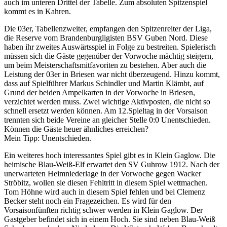
auch im unteren Drittel der Tabelle. Zum absoluten Spitzenspiel
kommt es in Kahren.
Die 03er, Tabellenzweiter, empfangen den Spitzenreiter der Liga,
die Reserve vom Brandenburgligisten BSV Guben Nord. Diese
haben ihr zweites Auswärtsspiel in Folge zu bestreiten. Spielerisch
müssen sich die Gäste gegenüber der Vorwoche mächtig steigern,
um beim Meisterschaftsmitfavoriten zu bestehen. Aber auch die
Leistung der 03er in Briesen war nicht überzeugend. Hinzu kommt,
dass auf Spielführer Markus Schindler und Martin Klämbt, auf
Grund der beiden Ampelkarten in der Vorwoche in Briesen,
verzichtet werden muss. Zwei wichtige Aktivposten, die nicht so
schnell ersetzt werden können. Am 12.Spieltag in der Vorsaison
trennten sich beide Vereine an gleicher Stelle 0:0 Unentschieden.
Können die Gäste heuer ähnliches erreichen?
Mein Tipp: Unentschieden.
Ein weiteres hoch interessantes Spiel gibt es in Klein Gaglow. Die
heimische Blau-Weiß-Elf erwartet den SV Guhrow 1912. Nach der
unerwarteten Heimniederlage in der Vorwoche gegen Wacker
Ströbitz, wollen sie diesen Fehltritt in diesem Spiel wettmachen.
Tom Höhne wird auch in diesem Spiel fehlen und bei Clemenz
Becker steht noch ein Fragezeichen. Es wird für den
Vorsaisonfünften richtig schwer werden in Klein Gaglow. Der
Gastgeber befindet sich in einem Hoch. Sie sind neben Blau-Weiß