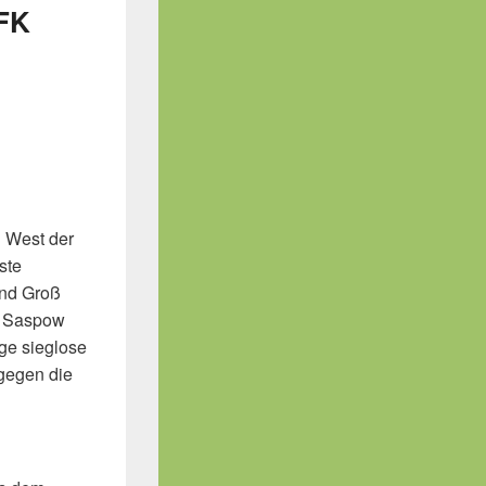
 FK
 West der
ste
und Groß
or Saspow
ge sieglose
gegen die