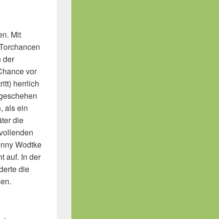
en. Mit
 Torchancen
n der
 Chance vor
tt) herrlich
elgeschehen
 als ein
ter die
vollenden
Denny Wodtke
 auf. In der
derte die
en.