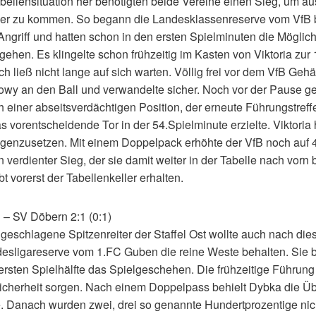
bellensituation her benötigten beide Vereine einen Sieg, um a
ler zu kommen. So begann die Landesklassenreserve vom VfB 
ngriff und hatten schon in den ersten Spielminuten die Möglich
ehen. Es klingelte schon frühzeitig im Kasten von Viktoria zur
h ließ nicht lange auf sich warten. Völlig frei vor dem VfB Ge
y an den Ball und verwandelte sicher. Noch vor der Pause ge
 einer abseitsverdächtigen Position, der erneute Führungstreffe
s vorentscheidende Tor in der 54.Spielminute erzielte. Viktoria
genzusetzen. Mit einem Doppelpack erhöhte der VfB noch auf 4
verdienter Sieg, der sie damit weiter in der Tabelle nach vorn b
ibt vorerst der Tabellenkeller erhalten.
– SV Döbern 2:1 (0:1)
geschlagene Spitzenreiter der Staffel Ost wollte auch nach die
desligareserve vom 1.FC Guben die reine Weste behalten. Sie 
ersten Spielhälfte das Spielgeschehen. Die frühzeitige Führung s
Sicherheit sorgen. Nach einem Doppelpass behielt Dybka die Üb
. Danach wurden zwei, drei so genannte Hundertprozentige nic