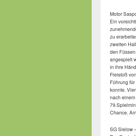
Motor Saspo
Ein vorsicht
zunehmender
zu erarbeit
zweiten Hal
den Füssen, 
angespielt 
in ihre Hän
Freistoß vo
Führung für
konnte. Vie
nach einem K
79.Spielmin
Chance. Am 
SG Sielow – 