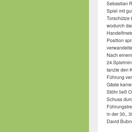
Sebastian Ri
Spiel mit gu
Torschütze t
wodurch das
Handelfmete
Position spr
verwandelte
Nach einem 
24.Spielminu
tanzte den 
Führung ver
Gäste kamen
Stöhr ließ 
Schuss durc
Führungstre
in der 30., 
David Bubne