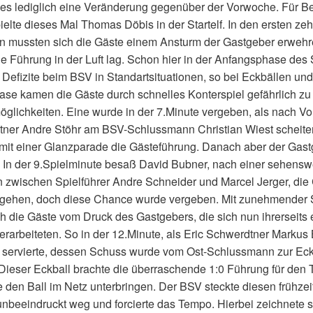
es lediglich eine Veränderung gegenüber der Vorwoche. Für B
elte dieses Mal Thomas Döbis in der Startelf. In den ersten ze
n mussten sich die Gäste einem Ansturm der Gastgeber erwehr
e Führung in der Luft lag. Schon hier in der Anfangsphase des 
 Defizite beim BSV in Standartsituationen, so bei Eckbällen und
hase kamen die Gäste durch schnelles Konterspiel gefährlich zu
glichkeiten. Eine wurde in der 7.Minute vergeben, als nach Vo
tner Andre Stöhr am BSV-Schlussmann Christian Wiest scheiter
 mit einer Glanzparade die Gästeführung. Danach aber der Gast
. In der 9.Spielminute besaß David Bubner, nach einer sehensw
 zwischen Spielführer Andre Schneider und Marcel Jerger, die
gehen, doch diese Chance wurde vergeben. Mit zunehmender S
ch die Gäste vom Druck des Gastgebers, die sich nun ihrerseits 
erarbeiteten. So in der 12.Minute, als Eric Schwerdtner Markus 
ch servierte, dessen Schuss wurde vom Ost-Schlussmann zur Ec
Dieser Eckball brachte die überraschende 1:0 Führung für den
e den Ball im Netz unterbringen. Der BSV steckte diesen frühzei
nbeeindruckt weg und forcierte das Tempo. Hierbei zeichnete s