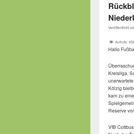
Rückbl
Nieder
Veröffentlicht 
Aufrufe:
45
Hallo Fußba
Überraschun
Kreisliga. S
unerwartete
Kölzig blei
kam zu eine
Spielgemein
Reserve vo
VfB Cottbus 