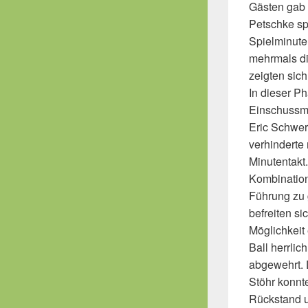
Gästen gab 
Petschke spi
Spielminute
mehrmals di
zeigten sich
In dieser P
Einschussmö
Eric Schwer
verhinderte
Minutentakt
Kombination
Führung zu 
befreiten si
Möglichkeit 
Ball herrli
abgewehrt. 
Stöhr konnt
Rückstand u