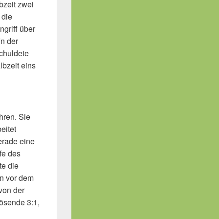
bzeit zwei
 die
griff über
In der
chuldete
bzeit eins
hren. Sie
eitet
erade eine
fe des
te die
en vor dem
von der
lösende 3:1,