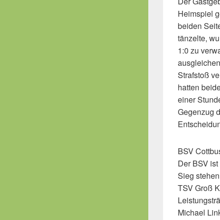
Der Gastgeb
Heimspiel ge
beiden Seit
tänzelte, w
1:0 zu verwa
ausgleichen 
Strafstoß v
hatten beid
einer Stunde
Gegenzug de
Entscheidun
BSV Cottbus
Der BSV ist
Sieg stehen
TSV Groß Kö
Leistungsträ
Michael Link