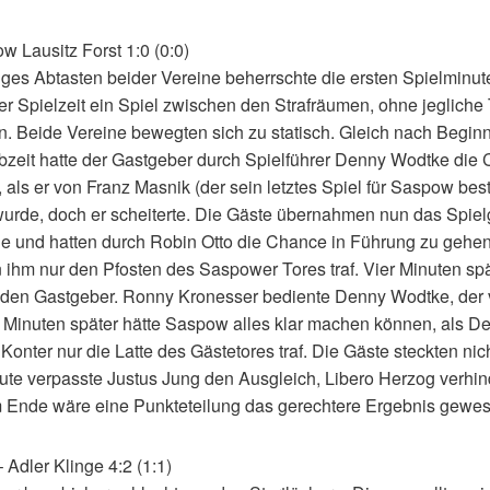
w Lausitz Forst 1:0 (0:0)
iges Abtasten beider Vereine beherrschte die ersten Spielminut
 Spielzeit ein Spiel zwischen den Strafräumen, ohne jegliche
en. Beide Vereine bewegten sich zu statisch. Gleich nach Begin
bzeit hatte der Gastgeber durch Spielführer Denny Wodtke die
als er von Franz Masnik (der sein letztes Spiel für Saspow bestri
wurde, doch er scheiterte. Die Gäste übernahmen nun das Spi
de und hatten durch Robin Otto die Chance in Führung zu gehen,
n ihm nur den Pfosten des Saspower Tores traf. Vier Minuten spä
 den Gastgeber. Ronny Kronesser bediente Denny Wodtke, der 
r Minuten später hätte Saspow alles klar machen können, als 
onter nur die Latte des Gästetores traf. Die Gäste steckten nicht
ute verpasste Justus Jung den Ausgleich, Libero Herzog verhin
Ende wäre eine Punkteteilung das gerechtere Ergebnis gewes
Adler Klinge 4:2 (1:1)