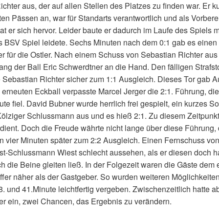
chter aus, der auf allen Stellen des Platzes zu finden war. Er k
ten Pässen an, war für Standarts verantwortlich und als Vorbere
at er sich hervor. Leider baute er dadurch im Laufe des Spiels 
 BSV Spiel leidete. Sechs Minuten nach dem 0:1 gab es einen
r für die Ostler. Nach einem Schuss von Sebastian Richter aus 
ang der Ball Eric Schwerdtner an die Hand. Den fälligen Strafs
 Sebastian Richter sicher zum 1:1 Ausgleich. Dieses Tor gab Au
erneuten Eckball verpasste Marcel Jerger die 2:1. Führung, die
te fiel. David Bubner wurde herrlich frei gespielt, ein kurzes So
Kölziger Schlussmann aus und es hieß 2:1. Zu diesem Zeitpunkt
dient. Doch die Freude währte nicht lange über diese Führung,
 vier Minuten später zum 2:2 Ausgleich. Einen Fernschuss vo
Ost-Schlussmann Wiest schlecht aussehen, als er diesen doch h
h die Beine gleiten ließ. In der Folgezeit waren die Gäste dem
ffer näher als der Gastgeber. So wurden weiteren Möglichkeite
38. und 41.Minute leichtfertig vergeben. Zwischenzeitlich hatte 
r ein, zwei Chancen, das Ergebnis zu verändern.