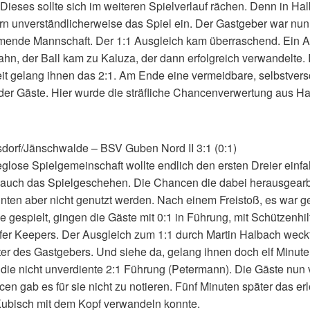
Dieses sollte sich im weiteren Spielverlauf rächen. Denn in Hal
ern unverständlicherweise das Spiel ein. Der Gastgeber war nun
mende Mannschaft. Der 1:1 Ausgleich kam überraschend. Ein An
hn, der Ball kam zu Kaluza, der dann erfolgreich verwandelte. 
it gelang ihnen das 2:1. Am Ende eine vermeidbare, selbstvers
der Gäste. Hier wurde die sträfliche Chancenverwertung aus Hal
dorf/Jänschwalde – BSV Guben Nord II 3:1 (0:1)
eglose Spielgemeinschaft wollte endlich den ersten Dreier einfa
auch das Spielgeschehen. Die Chancen die dabei herausgearb
nten aber nicht genutzt werden. Nach einem Freistoß, es war g
 gespielt, gingen die Gäste mit 0:1 in Führung, mit Schützenhil
fer Keepers. Der Ausgleich zum 1:1 durch Martin Halbach weck
er des Gastgebers. Und siehe da, gelang ihnen doch elf Minut
f die nicht unverdiente 2:1 Führung (Petermann). Die Gäste nun 
en gab es für sie nicht zu notieren. Fünf Minuten später das er
Kubisch mit dem Kopf verwandeln konnte.