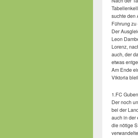
Nach der Ta
Tabellenkel
suchte den A
Führung zu g
Der Ausgleic
Leon Dambow
Lorenz, nach
auch, der da
etwas entge
Am Ende ein 
Viktoria ble
1.FC Guben 
Der noch un
bei der Lan
auch in der 
die nötige 
verwandelte