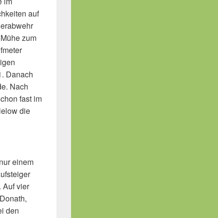
e im
chkeiten auf
dlerabwehr
ig Mühe zum
lfmeter
ligen
:1. Danach
rde. Nach
schon fast im
ielow die
 nur einem
ufsteiger
Auf vier
 Donath,
ei den