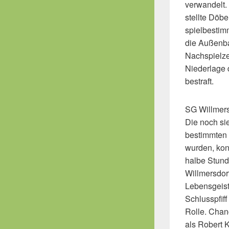
verwandelt. 
stellte Döb
spielbestim
die Außenba
Nachspielze
Niederlage 
bestraft.
SG Willmers
Die noch si
bestimmten 
wurden, kon
halbe Stunde
Willmersdor
Lebensgeist
Schlusspfif
Rolle. Chanc
als Robert 