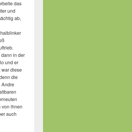
urbelte das
iter und
mächtig ab,
halblinker
toß
ftrieb.
 dann in der
lo und er
 war diese
 denn die
n Andre
altbaren
 erneuten
n von ihnen
aber auch