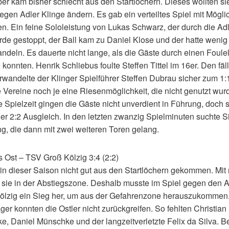
er kam bisher schlecht aus den Startlöchern. Dieses wollten si
gen Adler Klinge ändern. Es gab ein verteiltes Spiel mit Mögli
en. Ein feine Sololeistung von Lukas Schwarz, der durch die A
urde gestoppt, der Ball kam zu Daniel Klose und der hatte wen
ndeln. Es dauerte nicht lange, als die Gäste durch einen Foule
konnten. Henrik Schliebus foulte Steffen Tittel im 16er. Den fäl
erwandelte der Klinger Spielführer Steffen Dubrau sicher zum 1
e Vereine noch je eine Riesenmöglichkeit, die nicht genutzt wu
 Spielzeit gingen die Gäste nicht unverdient in Führung, doch 
r 2:2 Ausgleich. In den letzten zwanzig Spielminuten suchte S
g, die dann mit zwei weiteren Toren gelang.
 Ost – TSV Groß Kölzig 3:4 (2:2)
 in dieser Saison nicht gut aus den Startlöchern gekommen. Mit
 sie in der Abstiegszone. Deshalb musste im Spiel gegen den A
lzig ein Sieg her, um aus der Gefahrenzone herauszukommen. 
ger konnten die Ostler nicht zurückgreifen. So fehlten Christian
e, Daniel Münschke und der langzeitverletzte Felix da Silva. B