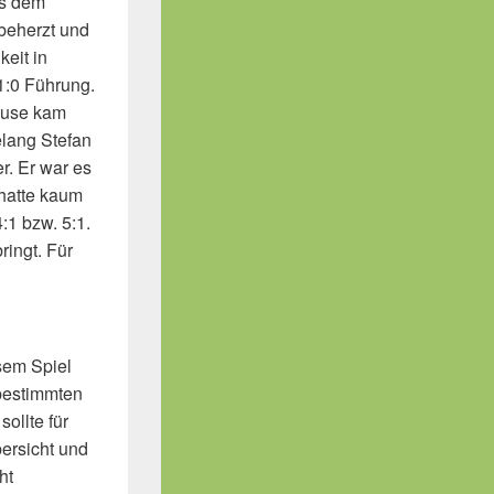
us dem
beherzt und
keit in
 1:0 Führung.
häuse kam
lang Stefan
r. Er war es
 hatte kaum
:1 bzw. 5:1.
ringt. Für
sem Spiel
bestimmten
ollte für
ersicht und
ht