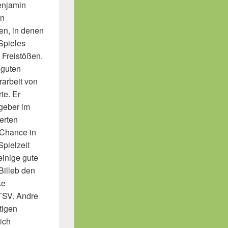
enjamin
hn
en, in denen
Spieles
 Freistößen.
 guten
rarbeit von
te. Er
geber im
erten
 Chance in
pielzeit
einige gute
Billeb den
ke
 TSV. Andre
tigen
ich