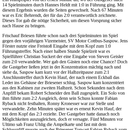
14 Spielminuten durch Hannes Heldt mit 1:0 in Führung ging. Mit
diesem Ergebnis wurden die Seiten gewechselt. Nach 67 Minuten
war es Eric Behrendt, der für das 2:0 verantwortlich zeichnete.
Dieses Tor gab die nötige Sicherheit, um diesen Vorsprung sicher
nach Hause zu bringen.
Frischauf Briesen führte schon nach drei Spielminuten im Spiel
gegen den vorjährigen Vizemeister, SV Motor Cottbus-Saspow. Jens
Förster nutzte eine Freistoß Eingabe mit dem Kopf zum 1:0
Führungstreffer. Nach einer halben Stunde Spielzeit war es
Spielführer Christian Suckert der eine Eingabe von Steven Geisler
zum 2:0 verwandelte. Wer gab den Gästen noch eine Chance? Doch
die Gastgeber ließen jetzt in der Konzentration mächtig nach und
siehe da, Saspow kam kurz vor der Halbzeitpause zum 2:1
Anschlusstreffer durch Kevin Hauf, der nach einem Eckball das
Leder ins Gehäuse der Briesener schlug. Saspow kam konzentriert
aus den Kabinen zur zweiten Halbzeit. Schon Sekunden nach dem
Anpfiff bekam Robert Schneider den Ball zugespielt. Ein Solo von
ihm führte zum 2:2 Ausgleich, denn sein Schuss konnte Fabian
Ryback nicht festhalten, Ronny Kronesser war zur Stelle und
verwandelte. Zehn Minuten später war es erneut Kevin Hauf, der
mit dem Kopf das 2:3 erzielte. Der Gastgeber hatte danach noch
Möglichkeiten auszugleichen, doch er versagte. Fünf Minuten vor
Ultimo sah Franz Uhlig die Ampelkarte und fast mit dem
Schlusspfiff musste auch der Briesener Torwart Fabian Ryback vom