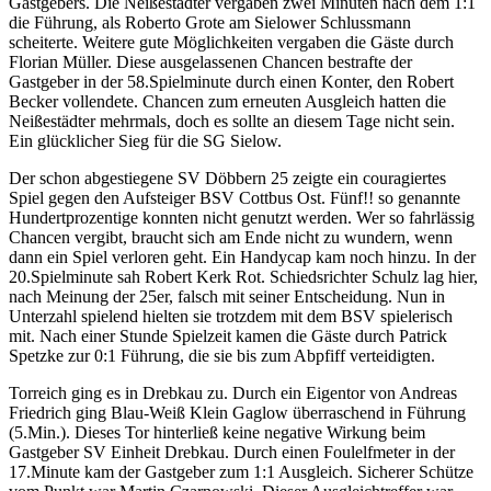
Gastgebers. Die Neißestädter vergaben zwei Minuten nach dem 1:1
die Führung, als Roberto Grote am Sielower Schlussmann
scheiterte. Weitere gute Möglichkeiten vergaben die Gäste durch
Florian Müller. Diese ausgelassenen Chancen bestrafte der
Gastgeber in der 58.Spielminute durch einen Konter, den Robert
Becker vollendete. Chancen zum erneuten Ausgleich hatten die
Neißestädter mehrmals, doch es sollte an diesem Tage nicht sein.
Ein glücklicher Sieg für die SG Sielow.
Der schon abgestiegene SV Döbbern 25 zeigte ein couragiertes
Spiel gegen den Aufsteiger BSV Cottbus Ost. Fünf!! so genannte
Hundertprozentige konnten nicht genutzt werden. Wer so fahrlässig
Chancen vergibt, braucht sich am Ende nicht zu wundern, wenn
dann ein Spiel verloren geht. Ein Handycap kam noch hinzu. In der
20.Spielminute sah Robert Kerk Rot. Schiedsrichter Schulz lag hier,
nach Meinung der 25er, falsch mit seiner Entscheidung. Nun in
Unterzahl spielend hielten sie trotzdem mit dem BSV spielerisch
mit. Nach einer Stunde Spielzeit kamen die Gäste durch Patrick
Spetzke zur 0:1 Führung, die sie bis zum Abpfiff verteidigten.
Torreich ging es in Drebkau zu. Durch ein Eigentor von Andreas
Friedrich ging Blau-Weiß Klein Gaglow überraschend in Führung
(5.Min.). Dieses Tor hinterließ keine negative Wirkung beim
Gastgeber SV Einheit Drebkau. Durch einen Foulelfmeter in der
17.Minute kam der Gastgeber zum 1:1 Ausgleich. Sicherer Schütze