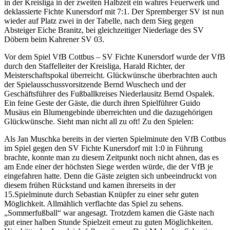
in der Kreisliga in der zweiten Halbzeit ein wahres Feuerwerk und
deklassierte Fichte Kunersdorf mit 7:1. Der Spremberger SV ist nun
wieder auf Platz zwei in der Tabelle, nach dem Sieg gegen
Absteiger Eiche Branitz, bei gleichzeitiger Niederlage des SV
Döbern beim Kahrener SV 03.
Vor dem Spiel VfB Cottbus – SV Fichte Kunersdorf wurde der VfB
durch den Staffelleiter der Kreisliga, Harald Richter, der
Meisterschaftspokal überreicht. Glückwünsche überbrachten auch
der Spielausschussvorsitzende Bernd Wuschech und der
Geschäftsführer des Fußballkreises Niederlausitz Bernd Ospalek.
Ein feine Geste der Gäste, die durch ihren Spielführer Guido
Musäus ein Blumengebinde überreichten und die dazugehörigen
Glückwünsche. Sieht man nicht all zu oft! Zu den Spielen:
Als Jan Muschka bereits in der vierten Spielminute den VfB Cottbus
im Spiel gegen den SV Fichte Kunersdorf mit 1:0 in Führung
brachte, konnte man zu diesem Zeitpunkt noch nicht ahnen, das es
am Ende einer der höchsten Siege werden würde, die der VfB je
eingefahren hatte. Denn die Gäste zeigten sich unbeeindruckt von
diesem frühen Rückstand und kamen ihrerseits in der
15.Spielminute durch Sebastian Knüpfer zu einer sehr guten
Möglichkeit. Allmählich verflachte das Spiel zu sehens.
„Sommerfußball“ war angesagt. Trotzdem kamen die Gäste nach
gut einer halben Stunde Spielzeit erneut zu guten Möglichkeiten.