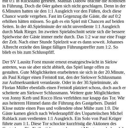
mit 0:1 in Rückstand gerieten. Mathias Dabow brachte die Rothosen
in Führung. Doch die 04er gaben sich nicht geschlagen. Denn in der
6.Minuten hatten sie den 1:1 Ausgleich vor den Füßen, doch diese
Chance wurde vergeben. Fast im Gegenzug die Gäste, die auf 0:2
erhöhen hätten müssen. So gab es ein Spiel mit Chancen auf beiden
Seiten. In der 40.Spielminute der nicht unverdiente 1:1 Ausgleich
durch Maik Rieger. Im zweiten Spielabschnitt setzte sich die bessere
Spielweise der Gäste immer mehr durch. Das 1:2 war nur eine Frage
der Zeit. Nach einer Stunde Spielzeit war es dann soweit. Johannes
Albrecht erzielte den längst fälligen Führungstreffer zum 1:2. So
blieb es bis zum Schlusspfiff.
Der SV Lausitz Forst musste erneut ersatzgeschwächt in Sielow
antreten, was sie aber nicht abhielt, das Spiel lange offen zu
gestalten. Gute Möglichkeiten erarbeiteten sie sich in der 20.Minute,
als Paul Krüger einen Freistoß trat, den der Sielower Schlussmann
zur Aufmerksamkeit veranlasste. Oder in der 30.Spielminute, als
Florian Müller ebenfalls einen Freistoß platziert schoss, doch auch er
scheiterte am Sielower Schlussmann. Weitere gute Möglichkeiten
von Jonny Kerb und Rocco Hess verfehlten nur knapp das Tor. Wie
aus heiterem Himmel dann die Führung des Gastgebers. Daniel
Klose nutzte einen Pass und vollendete ohne Mühe zum 1:0. Die
Gäste kamen gleich nach Wiederanpfiff des Unparteiischen Michel
Rublack zum verdienten 1:1 Ausgleich. Ein Solo von Paul Krüger
führte zum 1:1. Diese Tor schockte kurzfristig die Aktionen des