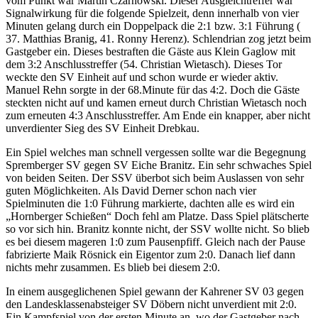
vom Punkt war Martin Czarnowski. Dieser Ausgleichtreffer war
Signalwirkung für die folgende Spielzeit, denn innerhalb von vier
Minuten gelang durch ein Doppelpack die 2:1 bzw. 3:1 Führung (
37. Matthias Branig, 41. Ronny Herenz). Schlendrian zog jetzt beim
Gastgeber ein. Dieses bestraften die Gäste aus Klein Gaglow mit
dem 3:2 Anschlusstreffer (54. Christian Wietasch). Dieses Tor
weckte den SV Einheit auf und schon wurde er wieder aktiv.
Manuel Rehn sorgte in der 68.Minute für das 4:2. Doch die Gäste
steckten nicht auf und kamen erneut durch Christian Wietasch noch
zum erneuten 4:3 Anschlusstreffer. Am Ende ein knapper, aber nicht
unverdienter Sieg des SV Einheit Drebkau.
Ein Spiel welches man schnell vergessen sollte war die Begegnung
Spremberger SV gegen SV Eiche Branitz. Ein sehr schwaches Spiel
von beiden Seiten. Der SSV überbot sich beim Auslassen von sehr
guten Möglichkeiten. Als David Derner schon nach vier
Spielminuten die 1:0 Führung markierte, dachten alle es wird ein
„Hornberger Schießen“ Doch fehl am Platze. Dass Spiel plätscherte
so vor sich hin. Branitz konnte nicht, der SSV wollte nicht. So blieb
es bei diesem mageren 1:0 zum Pausenpfiff. Gleich nach der Pause
fabrizierte Maik Rösnick ein Eigentor zum 2:0. Danach lief dann
nichts mehr zusammen. Es blieb bei diesem 2:0.
In einem ausgeglichenen Spiel gewann der Kahrener SV 03 gegen
den Landesklassenabsteiger SV Döbern nicht unverdient mit 2:0.
Ein Kampfspiel von der ersten Minute an, wo der Gastgeber nach