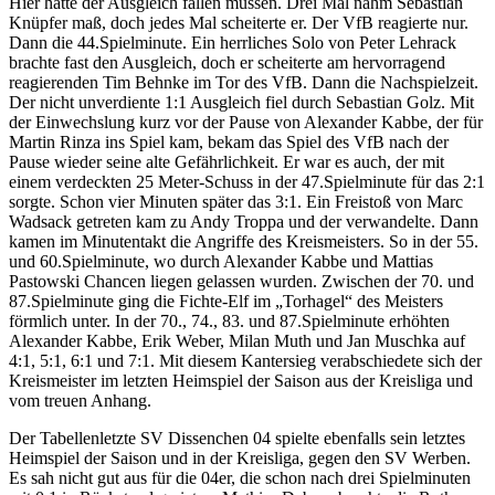
Hier hätte der Ausgleich fallen müssen. Drei Mal nahm Sebastian
Knüpfer maß, doch jedes Mal scheiterte er. Der VfB reagierte nur.
Dann die 44.Spielminute. Ein herrliches Solo von Peter Lehrack
brachte fast den Ausgleich, doch er scheiterte am hervorragend
reagierenden Tim Behnke im Tor des VfB. Dann die Nachspielzeit.
Der nicht unverdiente 1:1 Ausgleich fiel durch Sebastian Golz. Mit
der Einwechslung kurz vor der Pause von Alexander Kabbe, der für
Martin Rinza ins Spiel kam, bekam das Spiel des VfB nach der
Pause wieder seine alte Gefährlichkeit. Er war es auch, der mit
einem verdeckten 25 Meter-Schuss in der 47.Spielminute für das 2:1
sorgte. Schon vier Minuten später das 3:1. Ein Freistoß von Marc
Wadsack getreten kam zu Andy Troppa und der verwandelte. Dann
kamen im Minutentakt die Angriffe des Kreismeisters. So in der 55.
und 60.Spielminute, wo durch Alexander Kabbe und Mattias
Pastowski Chancen liegen gelassen wurden. Zwischen der 70. und
87.Spielminute ging die Fichte-Elf im „Torhagel“ des Meisters
förmlich unter. In der 70., 74., 83. und 87.Spielminute erhöhten
Alexander Kabbe, Erik Weber, Milan Muth und Jan Muschka auf
4:1, 5:1, 6:1 und 7:1. Mit diesem Kantersieg verabschiedete sich der
Kreismeister im letzten Heimspiel der Saison aus der Kreisliga und
vom treuen Anhang.
Der Tabellenletzte SV Dissenchen 04 spielte ebenfalls sein letztes
Heimspiel der Saison und in der Kreisliga, gegen den SV Werben.
Es sah nicht gut aus für die 04er, die schon nach drei Spielminuten