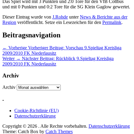
Das Spiel wird mit 3 Punkten und 2:0 Tore für den VfB Cottbus
und mit 0 Punkten und 0:2 Tore für die SG Klein Gaglow gewertet.
Dieser Eintrag wurde von
J.Rohde
unter
News & Berichte aus der
Region
veröffentlicht. Setze ein Lesezeichen für den
Permalink
.
Beitragsnavigation
←
Vorherige
Vorheriger Beitrag:
Vorschau 9.Spieltag Kreisliga
2009/2010 FK Niederlausitz
Weiter
→
Nächster Beitrag:
Rückblick 9.Spieltag Kreisliga
2009/2010 FK Niederlausitz
Archiv
Archiv
.
Cookie-Richtlinie (EU)
Datenschutzerklärung
Copyright © 2026
. Alle Rechte vorbehalten.
Datenschutzerklärung
Theme: Catch Box by
Catch Themes