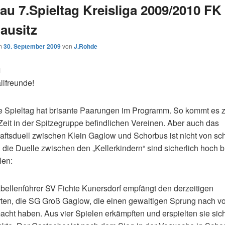
au 7.Spieltag Kreisliga 2009/2010 FK
lausitz
am
30. September 2009
von
J.Rohde
1
llfreunde!
e Spieltag hat brisante Paarungen im Programm. So kommt es 
Zeit in der Spitzegruppe befindlichen Vereinen. Aber auch das
ftsduell zwischen Klein Gaglow und Schorbus ist nicht von sc
 die Duelle zwischen den „Kellerkindern“ sind sicherlich hoch b
len:
bellenführer SV Fichte Kunersdorf empfängt den derzeitigen
rten, die SG Groß Gaglow, die einen gewaltigen Sprung nach vo
acht haben. Aus vier Spielen erkämpften und erspielten sie sic