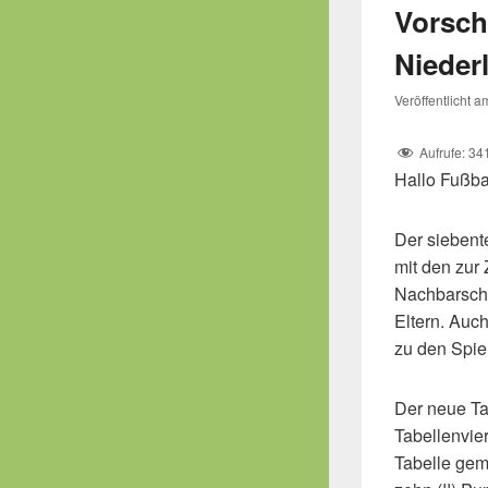
Vorsch
Nieder
Veröffentlicht 
Aufrufe:
34
Hallo Fußba
Der siebent
mit den zur 
Nachbarscha
Eltern. Auch
zu den Spie
Der neue Ta
Tabellenvie
Tabelle gem