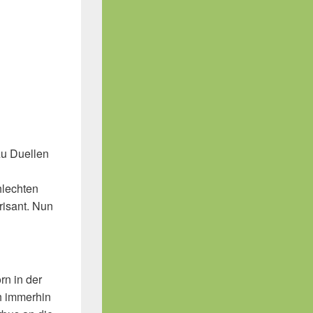
zu Duellen
hlechten
risant. Nun
rn in der
h immerhin